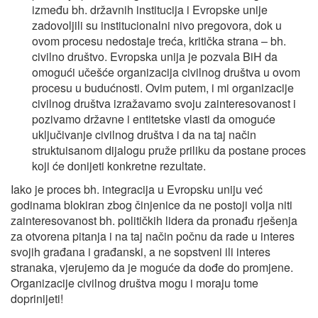
između bh. državnih institucija i Evropske unije
zadovoljili su institucionalni nivo pregovora, dok u
ovom procesu nedostaje treća, kritička strana – bh.
civilno društvo. Evropska unija je pozvala BiH da
omogući učešće organizacija civilnog društva u ovom
procesu u budućnosti. Ovim putem, i mi organizacije
civilnog društva izražavamo svoju zainteresovanost i
pozivamo državne i entitetske vlasti da omoguće
uključivanje civilnog društva i da na taj način
struktuisanom dijalogu pruže priliku da postane proces
koji će donijeti konkretne rezultate.
Iako je proces bh. integracija u Evropsku uniju već
godinama blokiran zbog činjenice da ne postoji volja niti
zainteresovanost bh. političkih lidera da pronađu rješenja
za otvorena pitanja i na taj način počnu da rade u interes
svojih građana i građanski, a ne sopstveni ili interes
stranaka, vjerujemo da je moguće da dođe do promjene.
Organizacije civilnog društva mogu i moraju tome
doprinijeti!