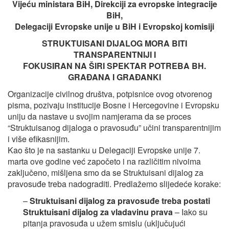
Vijeću ministara BiH, Direkciji za evropske integracije
BiH,
Delegaciji Evropske unije u BiH i Evropskoj komisiji
STRUKTUISANI DIJALOG MORA BITI
TRANSPARENTNIJI I
FOKUSIRAN NA ŠIRI SPEKTAR POTREBA BH.
GRAĐANA I GRAĐANKI
Organizacije civilnog društva, potpisnice ovog otvorenog
pisma, pozivaju institucije Bosne i Hercegovine i Evropsku
uniju da nastave u svojim namjerama da se proces
“Struktuisanog dijaloga o pravosuđu” učini transparentnijim
i više efikasnijim.
Kao što je na sastanku u Delegaciji Evropske unije 7.
marta ove godine već započeto i na različitim nivoima
zaključeno, mišljena smo da se Struktuisani dijalog za
pravosuđe treba nadograditi. Predlažemo slijedeće korake:
–
Struktuisani dijalog za pravosuđe treba postati
Struktuisani dijalog za vladavinu prava
– Iako su
pitanja pravosuđa u užem smislu (uključujući