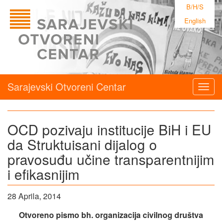
B/H/S
English
Sarajevski Otvoreni Centar
Togg
navig
OCD pozivaju institucije BiH i EU
da Struktuisani dijalog o
pravosuđu učine transparentnijim
i efikasnijim
28 Aprila, 2014
Otvoreno pismo bh. organizacija civilnog društva