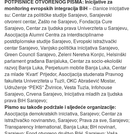
POTPISNICE OTVORENOG PISMA:
Inicijative za
monitoring evropskih integracija BiH
– članice inicijative
su: Centar za političke studije Sarajevo, Sarajevski
otvoreni centar, Zašto ne Sarajevo, Fondacija Cure
Sarajevo, Centar za ljudska prava Univerziteta u Sarajevu,
Asocijacija Alumni Centra za interdisciplinarne
postdiplomske studije Sarajevo, Evropski istraživački
centar Sarajevo, Vanjsko politička inicijativa Sarajevo,
Green Council Sarajevo, Zeleni Neretva Konjic, Helsinški
parlament građana Banjaluka, Centar za socio-ekološki
razvoj Banja Luka, Perpetuum mobile Banja Luka, Centar
za mlade ‘Kvart’ Prijedor, Asocijacija studenata Pravnog
fakulteta Univerziteta u Tuzli, OKC Abrašević Mostar,
Udruženje “PEKS” Živinice, Vesta Tuzla, Infohouse
Sarajevo, Crvena Sarajevo, Inicijativa mladih za ljudska
prava BiH Sarajevo;
Pismo su takođe podržale i sljedeće organizacije:
Asocijacija demokratskih iniciativa, Sarajevo; Centar za
istraživačko novinarstvo, Sarajevo; Prava za sve, Sarajevo;
Transparency International, Banja Luka; BH novinari,
Sarajevo; Fond otvoreno društvo BiH, Sarajevo; Vaša