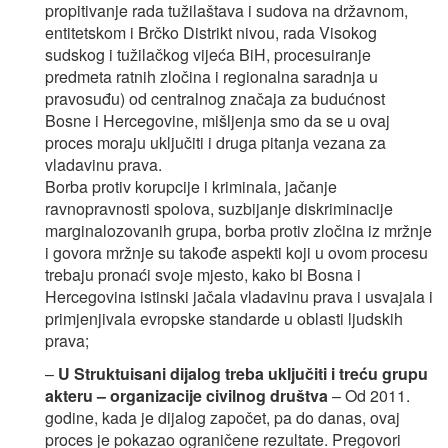
propitivanje rada tužilaštava i sudova na državnom,
entitetskom i Brčko Distrikt nivou, rada Visokog
sudskog i tužilačkog vijeća BiH, procesuiranje
predmeta ratnih zločina i regionalna saradnja u
pravosuđu) od centralnog značaja za budućnost
Bosne i Hercegovine, mišljenja smo da se u ovaj
proces moraju uključiti i druga pitanja vezana za
vladavinu prava.
Borba protiv korupcije i kriminala, jačanje
ravnopravnosti spolova, suzbijanje diskriminacije
marginalozovanih grupa, borba protiv zločina iz mržnje
i govora mržnje su takođe aspekti koji u ovom procesu
trebaju pronaći svoje mjesto, kako bi Bosna i
Hercegovina istinski jačala vladavinu prava i usvajala i
primjenjivala evropske standarde u oblasti ljudskih
prava;
–
U Struktuisani dijalog treba uključiti i treću grupu
akteru – organizacije civilnog društva
– Od 2011.
godine, kada je dijalog započet, pa do danas, ovaj
proces je pokazao ograničene rezultate. Pregovori