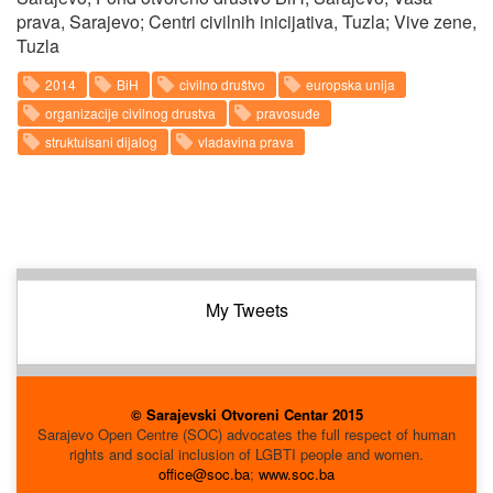
prava, Sarajevo; Centri civilnih inicijativa, Tuzla; Vive zene,
Tuzla
2014
BiH
civilno društvo
europska unija
organizacije civilnog drustva
pravosuđe
struktuisani dijalog
vladavina prava
My Tweets
© Sarajevski Otvoreni Centar 2015
Sarajevo Open Centre (SOC) advocates the full respect of human
rights and social inclusion of LGBTI people and women.
office@soc.ba
;
www.soc.ba