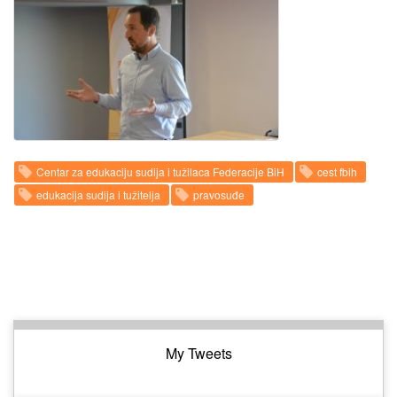
Centar za edukaciju sudija i tužilaca Federacije BiH
cest fbih
edukacija sudija i tužitelja
pravosuđe
My Tweets