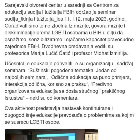
Sarajevski otvoreni centar u saradnji sa Centrom za
edukaciju sudija i tužitelja FBiH održao je seminar
sudija_tkinja i tužitelja_ica 11. i 12. maja 2023. godine.
Obrađivali smo teme zločina iz mržnje, govora mržnje i
diskriminacije prema LGBTI osobama u BiH u cilju da
osnažimo, senzibiliziramo i ojačamo kapacitet pravosudne
zajednice FBiH. Dvodnevna predavanja vodili su
profesorica Marija Lučić Ćatić i profesor Midhat Izmirlija.
Učesnici_e edukacije pohvalili_e su organizaciju i sadržaj
seminara. ”Suštinski pogođena tematika. Jedan od
najboljih seminara”, ”Odlična edukacija sa puno primjera,
interakcija odlična, korisno za praksu”, ”Predivno
organizovana edukacija sa dosta stručnog i praktičnog
iskustva” – neki su od komentara.
Ova aktivnost predstavlja nastavak kontinuirane i
dugogodišnje edukacije pravosuđa o problemima sa kojim
se susreću LGBTI osobe.