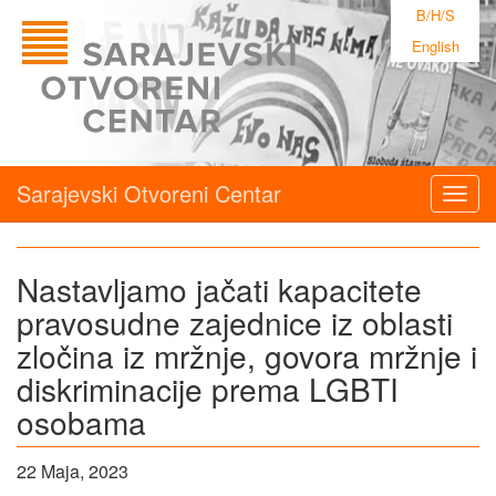
B/H/S
English
Sarajevski Otvoreni Centar
Togg
navig
Nastavljamo jačati kapacitete
pravosudne zajednice iz oblasti
zločina iz mržnje, govora mržnje i
diskriminacije prema LGBTI
osobama
22 Maja, 2023