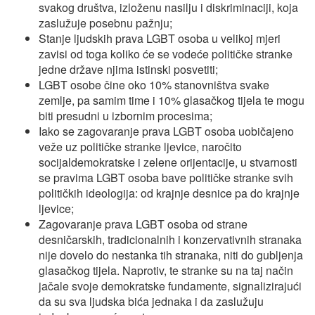
svakog društva, izloženu nasilju i diskriminaciji, koja
zaslužuje posebnu pažnju;
Stanje ljudskih prava LGBT osoba u velikoj mjeri
zavisi od toga koliko će se vodeće političke stranke
jedne države njima istinski posvetiti;
LGBT osobe čine oko 10% stanovništva svake
zemlje, pa samim time i 10% glasačkog tijela te mogu
biti presudni u izbornim procesima;
Iako se zagovaranje prava LGBT osoba uobičajeno
veže uz političke stranke ljevice, naročito
socijaldemokratske i zelene orijentacije, u stvarnosti
se pravima LGBT osoba bave političke stranke svih
političkih ideologija: od krajnje desnice pa do krajnje
ljevice;
Zagovaranje prava LGBT osoba od strane
desničarskih, tradicionalnih i konzervativnih stranaka
nije dovelo do nestanka tih stranaka, niti do gubljenja
glasačkog tijela. Naprotiv, te stranke su na taj način
jačale svoje demokratske fundamente, signalizirajući
da su sva ljudska bića jednaka i da zaslužuju