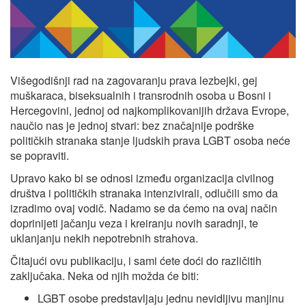
Višegodišnji rad na zagovaranju prava lezbejki, gej
muškaraca, biseksualnih i transrodnih osoba u Bosni i
Hercegovini, jednoj od najkomplikovanijih država Evrope,
naučio nas je jednoj stvari: bez značajnije podrške
političkih stranaka stanje ljudskih prava LGBT osoba neće
se popraviti.
Upravo kako bi se odnosi između organizacija civilnog
društva i političkih stranaka intenzivirali, odlučili smo da
izradimo ovaj vodič. Nadamo se da ćemo na ovaj način
doprinijeti jačanju veza i kreiranju novih saradnji, te
uklanjanju nekih nepotrebnih strahova.
Čitajući ovu publikaciju, i sami ćete doći do različitih
zaključaka. Neka od njih možda će biti:
LGBT osobe predstavljaju jednu nevidljivu manjinu