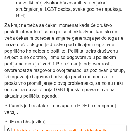
da veliki broj visokoobrazovanih stručnjaka i
stručnjakinja, LGBT osoba, svake godine napuštaju
BiH).
Za kraj: ne treba se čekati momenat kada će društvo
postati tolerantno i samo po sebi inkluzivno, kao što ne
treba čekati ni određene smjene generacija jer do toga ne
može doći dok god je društvo pod uticajem negativne i
poprilično homofobne politike. Politika kreira društvenu
svijest, a ne obratno, i time se odgovorni/e u političkim
partijama moraju i voditi. Preuzimanje odgovornosti,
otvorenost za razgovor o ovoj tematici uz pozitivan pristup,
izbjegavanje izgovora i čekanja pravih momenata, te
proaktivno promišljanje o ovoj problematici, samo su neki
od načina da se pitanja LGBT ljudskih prava stave na
aktualnu političku agendu.
Priručnik je besplatan i dostupan u PDF i u štampanoj
verziji.
PDF (na bhs jeziku):
Ljudska prava ne poznaju političku ideologiju!