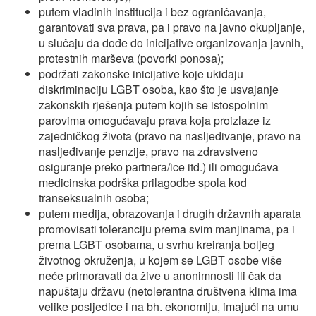
putem vladinih institucija i bez ograničavanja,
garantovati sva prava, pa i pravo na javno okupljanje,
u slučaju da dođe do inicijative organizovanja javnih,
protestnih marševa (povorki ponosa);
podržati zakonske inicijative koje ukidaju
diskriminaciju LGBT osoba, kao što je usvajanje
zakonskih rješenja putem kojih se istospolnim
parovima omogućavaju prava koja proizlaze iz
zajedničkog života (pravo na nasljeđivanje, pravo na
nasljeđivanje penzije, pravo na zdravstveno
osiguranje preko partnera/ice itd.) ili omogućava
medicinska podrška prilagodbe spola kod
transeksualnih osoba;
putem medija, obrazovanja i drugih državnih aparata
promovisati toleranciju prema svim manjinama, pa i
prema LGBT osobama, u svrhu kreiranja boljeg
životnog okruženja, u kojem se LGBT osobe više
neće primoravati da žive u anonimnosti ili čak da
napuštaju državu (netolerantna društvena klima ima
velike posljedice i na bh. ekonomiju, imajući na umu