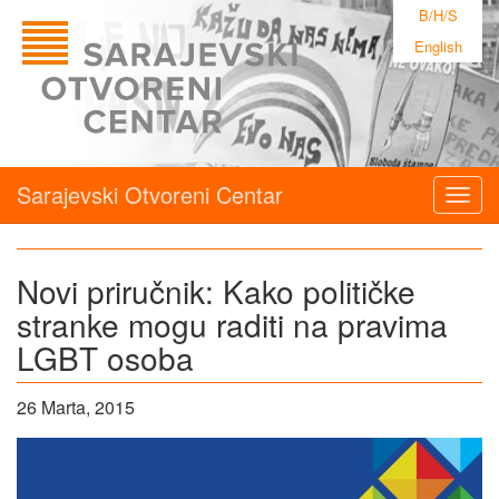
B/H/S
English
Sarajevski Otvoreni Centar
Togg
navig
Novi priručnik: Kako političke
stranke mogu raditi na pravima
LGBT osoba
26 Marta, 2015