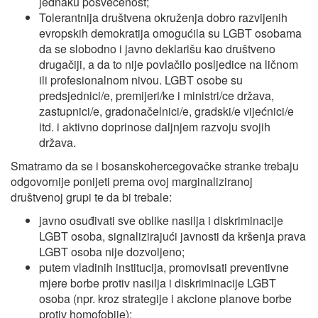
jednaku posvećenost;
Tolerantnija društvena okruženja dobro razvijenih
evropskih demokratija omogućila su LGBT osobama
da se slobodno i javno deklarišu kao društveno
drugačiji, a da to nije povlačilo posljedice na ličnom
ili profesionalnom nivou. LGBT osobe su
predsjednici/e, premijeri/ke i ministri/ce država,
zastupnici/e, gradonačelnici/e, gradski/e vijećnici/e
itd. i aktivno doprinose daljnjem razvoju svojih
država.
Smatramo da se i bosanskohercegovačke stranke trebaju
odgovornije ponijeti prema ovoj marginaliziranoj
društvenoj grupi te da bi trebale:
javno osuđivati sve oblike nasilja i diskriminacije
LGBT osoba, signalizirajući javnosti da kršenja prava
LGBT osoba nije dozvoljeno;
putem vladinih institucija, promovisati preventivne
mjere borbe protiv nasilja i diskriminacije LGBT
osoba (npr. kroz strategije i akcione planove borbe
protiv homofobije);