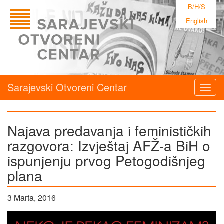
B/H/S
English
Sarajevski Otvoreni Centar
Togg
navig
Najava predavanja i feminističkih
razgovora: Izvještaj AFŽ-a BiH o
ispunjenju prvog Petogodišnjeg
plana
3 Marta, 2016