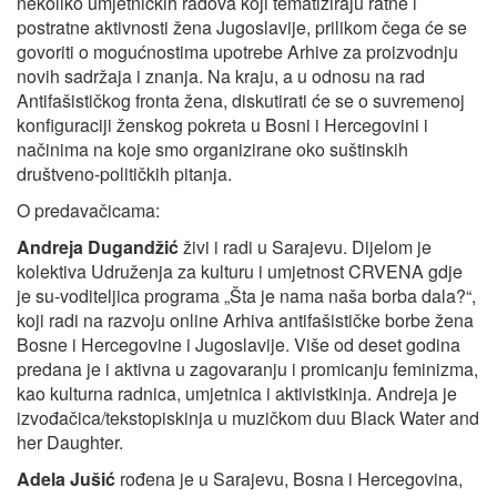
nekoliko umjetničkih radova koji tematiziraju ratne i
postratne aktivnosti žena Jugoslavije, prilikom čega će se
govoriti o mogućnostima upotrebe Arhive za proizvodnju
novih sadržaja i znanja. Na kraju, a u odnosu na rad
Antifašističkog fronta žena, diskutirati će se o suvremenoj
konfiguraciji ženskog pokreta u Bosni i Hercegovini i
načinima na koje smo organizirane oko suštinskih
društveno-političkih pitanja.
O predavačicama:
Andreja Dugandžić
živi i radi u Sarajevu. Dijelom je
kolektiva Udruženja za kulturu i umjetnost CRVENA gdje
je su-voditeljica programa „Šta je nama naša borba dala?“,
koji radi na razvoju online Arhiva antifašističke borbe žena
Bosne i Hercegovine i Jugoslavije. Više od deset godina
predana je i aktivna u zagovaranju i promicanju feminizma,
kao kulturna radnica, umjetnica i aktivistkinja. Andreja je
izvođačica/tekstopiskinja u muzičkom duu Black Water and
her Daughter.
Adela Jušić
rođena je u Sarajevu, Bosna i Hercegovina,