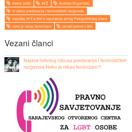
Adela Jušić
AFŽ
Andreja Dugandžić
IV ciklus predavanja i feminističkih razgovora
Izvještaj AFŽ-a BiH o ispunjenju prvog Petogodišnjeg plana
neko je rekao feminizam
ženski pokret u Bih
Vezani članci
Najava četvrtog ciklusa predavanja i feminističkih
razgovora Neko je rekao feminizam?!