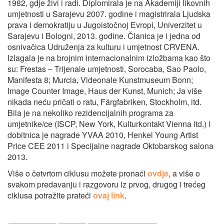
1982, gdje živi i radi. Diplomirala je na Akademiji likovnih
umjetnosti u Sarajevu 2007. godine i magistrirala Ljudska
prava i demokratiju u Jugoistočnoj Evropi, Univerzitet u
Sarajevu i Bologni, 2013. godine. Članica je i jedna od
osnivačica Udruženja za kulturu i umjetnost CRVENA.
Izlagala je na brojnim internacionalnim izložbama kao što
su: Frestas – Trijenale umjetnosti, Sorocaba, Sao Paolo,
Manifesta 8; Murcia, Videonale Kunstmuseum Bonn;
Image Counter Image, Haus der Kunst, Munich; Ja više
nikada neću pričati o ratu, Färgfabriken, Stockholm, itd.
Bila je na nekoliko rezidencijalnih programa za
umjetnike/ce (ISCP, New York, Kulturkontakt Vienna itd.) i
dobitnica je nagrade YVAA 2010, Henkel Young Artist
Price CEE 2011 i Specijalne nagrade Oktobarskog salona
2013.
Više o četvrtom ciklusu možete pronaći
ovdje
, a više o
svakom predavanju i razgovoru iz prvog, drugog i trećeg
ciklusa potražite prateći
ovaj link
.