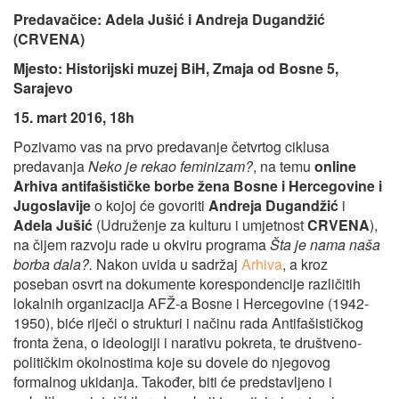
Predavačice: Adela Jušić i Andreja Dugandžić
(CRVENA)
Mjesto: Historijski muzej BiH,
Zmaja od Bosne 5,
Sarajevo
15. mart 2016, 18h
Pozivamo vas na prvo predavanje četvrtog ciklusa
predavanja
Neko je rekao feminizam?
, na temu
online
Arhiva antifašističke borbe žena Bosne i Hercegovine i
Jugoslavije
o kojoj će govoriti
Andreja Dugandžić
i
Adela Jušić
(Udruženje za kulturu i umjetnost
CRVENA
),
na čijem razvoju rade u okviru programa
Šta je nama naša
borba dala?.
Nakon uvida u sadržaj
Arhiva
, a kroz
poseban osvrt na dokumente korespondencije različitih
lokalnih organizacija AFŽ-a Bosne i Hercegovine (1942-
1950), biće riječi o strukturi i načinu rada Antifašističkog
fronta žena, o ideologiji i narativu pokreta, te društveno-
političkim okolnostima koje su dovele do njegovog
formalnog ukidanja. Također, biti će predstavljeno i