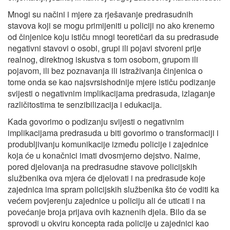
Mnogi su načini i mjere za rješavanje predrasudnih
stavova koji se mogu primijeniti u policiji no ako krenemo
od činjenice koju ističu mnogi teoretičari da su predrasude
negativni stavovi o osobi, grupi ili pojavi stvoreni prije
realnog, direktnog iskustva s tom osobom, grupom ili
pojavom, ili bez poznavanja ili istraživanja činjenica o
tome onda se kao najsvrsishodnije mjere ističu podizanje
svijesti o negativnim implikacijama predrasuda, izlaganje
različitostima te senzibilizacija i edukacija.
Kada govorimo o podizanju svijesti o negativnim
implikacijama predrasuda u biti govorimo o transformaciji i
produbljivanju komunikacije između policije i zajednice
koja će u konačnici imati dvosmjerno dejstvo. Naime,
pored djelovanja na predrasudne stavove policijskih
službenika ova mjera će djelovati i na predrasude koje
zajednica ima spram policijskih službenika što će voditi ka
većem povjerenju zajednice u policiju ali će uticati i na
povećanje broja prijava ovih kaznenih djela. Bilo da se
sprovodi u okviru koncepta rada policije u zajednici kao