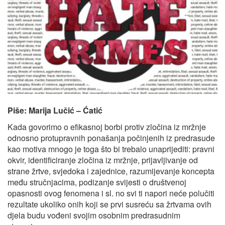
Piše: Marija Lučić – Ćatić
Kada govorimo o efikasnoj borbi protiv zločina iz mržnje
odnosno protupravnih ponašanja počinjenih iz predrasude
kao motiva mnogo je toga što bi trebalo unaprijediti: pravni
okvir, identificiranje zločina iz mržnje, prijavljivanje od
strane žrtve, svjedoka i zajednice, razumijevanje koncepta
među stručnjacima, podizanje svijesti o društvenoj
opasnosti ovog fenomena i sl. no svi ti napori neće polučiti
rezultate ukoliko onih koji se prvi susreću sa žrtvama ovih
djela budu vođeni svojim osobnim predrasudnim