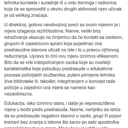
tehnika kontakta i suradnje ili u vidu treninga i radionica
koje će se sprovoditi u okviru drugih aktivnosti njen učinak
je od velikog značaja.
U direktnoj, gotovo neodvojivoj svezi sa ovom mjerom je i
mjera izlaganja različitostima. Naime, veliki broj
istraživanja ukazuje na činjenicu da će kontakt sa osobom,
grupom ili zajednicom spram koje pojedinac ima
predrasudne stavove uticati na iste i to u pravcu njihovog
reduciranja. Upravo to čini ovu mjeru iznimno efikasnom.
Bilo da se vrši interpoliranjem osoba koje su nositelji
karakteristika koje pobuđuju predrasude u edukativne
procese policijskih službenika, putem primjene tehnika
žive biblioteke ili, također, integriranjem u koncept rada
policije u zajednici ova mjera se nameće kao
nezaobilazna.
Edukacija, iako iznimno stara, i dalje je neprevaziđena
mjera u borbi protiv predrasuda. Naime, nerijetko se ističe
da su predrasude negativni stavovi o osobi, grupi ili pojavi
kreirani bez znanja o istome što samo po sebi apostrofira