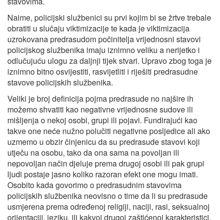
stavovima.
Naime, policijski službenici su prvi kojim bi se žrtve trebale
obratiti u slučaju viktimizacije te kada je viktimizacija
uzrokovana predrasudom počinitelja vrijednosni stavovi
policijskog službenika imaju iznimno veliku a nerijetko i
odlučujuću ulogu za daljnji tijek stvari. Upravo zbog toga je
iznimno bitno osvijestiti, rasvijetliti i riješiti predrasudne
stavove policijskih službenika.
Veliki je broj definicija pojma predrasude no najšire ih
možemo shvatiti kao negativne vrijednosne sudove ili
mišljenja o nekoj osobi, grupi ili pojavi. Fundirajući kao
takve one neće nužno polučiti negativne posljedice ali ako
uzmemo u obzir činjenicu da su predrasude stavovi koji
utječu na osobu, tako da ona sama na povoljan ili
nepovoljan način djeluje prema drugoj osobi ili pak grupi
ljudi postaje jasno koliko razoran efekt one mogu imati.
Osobito kada govorimo o predrasudnim stavovima
policijskih službenika neovisno o time da li su predrasude
usmjerena prema određenoj religiji, naciji, rasi, seksualnoj
orijentaciji, jeziku, ili kakvoj drugoj zaštićenoj karakteristici.