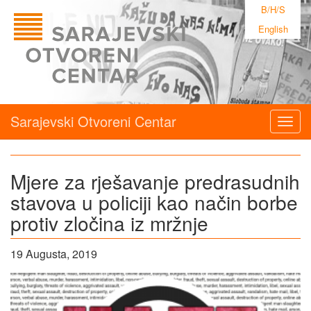
B/H/S
English
Sarajevski Otvoreni Centar
Togg
navig
Mjere za rješavanje predrasudnih
stavova u policiji kao način borbe
protiv zločina iz mržnje
19 Augusta, 2019