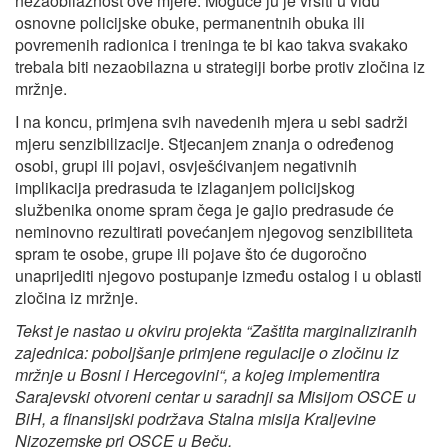
nezaobilaznost ove mjere. Moguće ju je vršiti u vidu
osnovne policijske obuke, permanentnih obuka ili
povremenih radionica i treninga te bi kao takva svakako
trebala biti nezaobilazna u strategiji borbe protiv zločina iz
mržnje.
I na koncu, primjena svih navedenih mjera u sebi sadrži
mjeru senzibilizacije. Stjecanjem znanja o određenog
osobi, grupi ili pojavi, osvješćivanjem negativnih
implikacija predrasuda te izlaganjem policijskog
službenika onome spram čega je gajio predrasude će
neminovno rezultirati povećanjem njegovog senzibiliteta
spram te osobe, grupe ili pojave što će dugoročno
unaprijediti njegovo postupanje između ostalog i u oblasti
zločina iz mržnje.
Tekst je nastao u okviru projekta “Zaštita marginaliziranih
zajednica: poboljšanje primjene regulacije
o zločinu iz
mržnje u Bosni i Hercegovini“, a kojeg implementira
Sarajevski otvoreni centar u
saradnji sa Misijom OSCE u
BiH, a finansijski podržava Stalna misija Kraljevine
Nizozemske pri
OSCE u Beču.