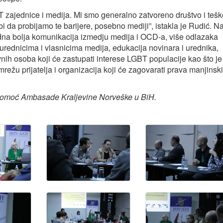
T zajednice i medija. Mi smo generalno zatvoreno društvo i tešk
bi da probijamo te barijere, posebno mediji”, istakla je Rudić. N
odna bolja komunikacija izmedju medija i OCD-a, više odlazaka
urednicima i vlasnicima medija, edukacija novinara i urednika,
nih osoba koji će zastupati interese LGBT populacije kao što je
mrežu prijatelja i organizacija koji će zagovarati prava manjinsk
 pomoć Ambasade Kraljevine Norveške u BiH.