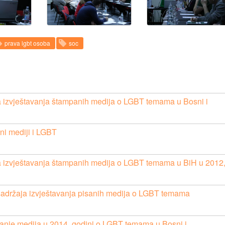
prava lgbt osoba
soc
a izvještavanja štampanih medija o LGBT temama u Bosni i
ni mediji i LGBT
a izvještavanja štampanih medija o LGBT temama u BiH u 2012
sadržaja izvještavanja pisanih medija o LGBT temama
vanje medija u 2014. godini o LGBT temama u Bosni i