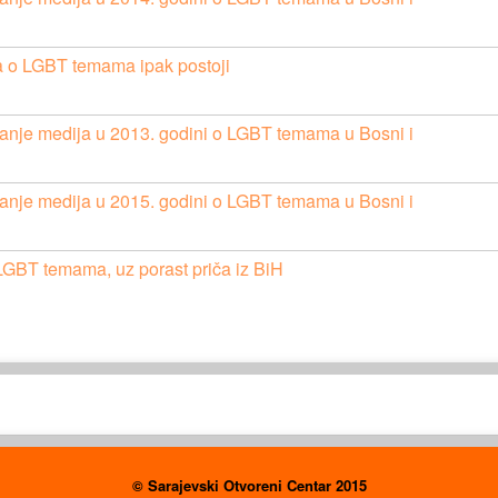
a o LGBT temama ipak postoji
vanje medija u 2013. godini o LGBT temama u Bosni i
vanje medija u 2015. godini o LGBT temama u Bosni i
 o LGBT temama, uz porast priča iz BiH
© Sarajevski Otvoreni Centar 2015