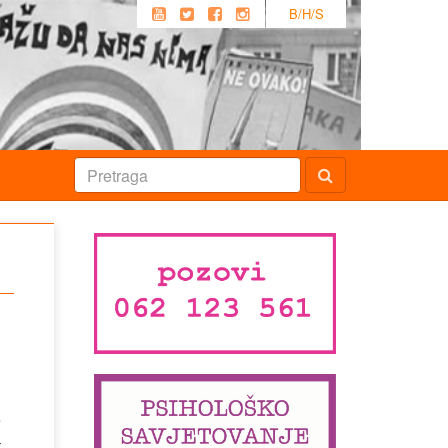
B/H/S
e
–