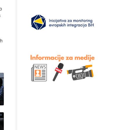
o
a
ih