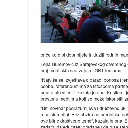
priče koje bi doprinijele inkluziji rodnih ma
Lejla Huremović iz Sarajevskog otvorenog 
broj medijskih sadržaja o LGBT temama.
“Najviše se izvještava o paradi ponosa i tem
osobe, referendumima za istospolna partnerstv
neutralnih vijesti”, kazala je ona. Kristina 
prostor u medijima koji se može iskoristiti 
“Biti novinar podrazumijeva i društevnu uklj
ruše stereotipi. Bez obzira na uredničku pol
ove bitne društvene teme”, kazala je ona. B
zadaću da educiraju građane i da ruše ster