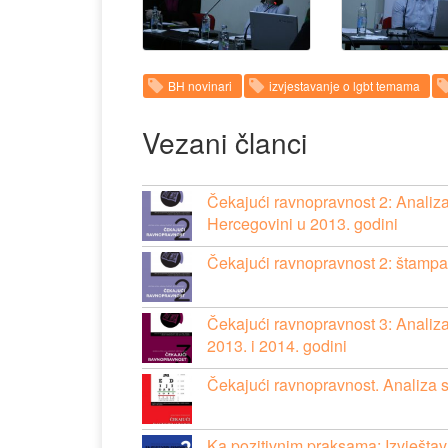
BH novinari
izvjestavanje o lgbt temama
Vezani članci
Čekajući ravnopravnost 2: Analiz
Hercegovini u 2013. godini
Čekajući ravnopravnost 2: štampa
Čekajući ravnopravnost 3: Analiz
2013. i 2014. godini
Čekajući ravnopravnost. Analiza 
Ka pozitivnim praksama: Izvješta