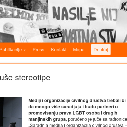
Publikacije
Press
Kontakt
Mapa
Doniraj
uše stereotipe
Mediji i organizacije civilnog društva trebali bi
da mnogo više saradjuju i budu partneri u
promovisanju prava LGBT osoba i drugih
manjinskih grupa
, poručeno je juče sa radionic
„Saradnja medija i organizacija civilnog društva 