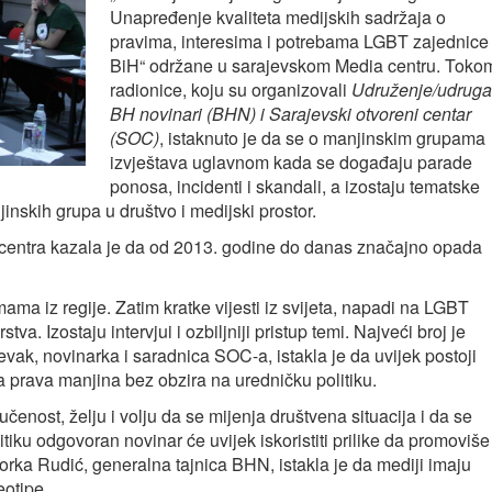
Unapređenje kvaliteta medijskih sadržaja o
pravima, interesima i potrebama LGBT zajednice
BiH“ održane u sarajevskom Media centru. Toko
radionice, koju su organizovali
Udruženje/udruga
BH novinari (BHN) i Sarajevski otvoreni centar
(SOC)
, istaknuto je da se o manjinskim grupama
izvještava uglavnom kada se događaju parade
ponosa, incidenti i skandali, a izostaju tematske
njinskih grupa u društvo i medijski prostor.
centra kazala je da od 2013. godine do danas značajno opada
ama iz regije. Zatim kratke vijesti iz svijeta, napadi na LGBT
a. Izostaju intervjui i ozbiljniji pristup temi. Najveći broj je
Ljevak, novinarka i saradnica SOC-a, istakla je da uvijek postoji
za prava manjina bez obzira na uredničku politiku.
učenost, želju i volju da se mijenja društvena situacija i da se
itiku odgovoran novinar će uvijek iskoristiti prilike da promoviše
orka Rudić, generalna tajnica BHN, istakla je da mediji imaju
eotipe.