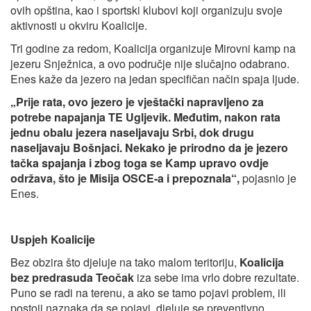
ovih opština, kao i sportski klubovi koji organizuju svoje
aktivnosti u okviru Koalicije.
Tri godine za redom, Koalicija organizuje Mirovni kamp na
jezeru Snježnica, a ovo područje nije slučajno odabrano.
Enes kaže da jezero na jedan specifičan način spaja ljude.
„Prije rata, ovo jezero je vještački napravljeno za
potrebe napajanja TE Ugljevik. Međutim, nakon rata
jednu obalu jezera naseljavaju Srbi, dok drugu
naseljavaju Bošnjaci. Nekako je prirodno da je jezero
tačka spajanja i zbog toga se Kamp upravo ovdje
održava, što je Misija OSCE-a i prepoznala“,
pojasnio je
Enes.
Uspjeh Koalicije
Bez obzira što djeluje na tako malom teritoriju,
Koalicija
bez predrasuda Teočak
iza sebe ima vrlo dobre rezultate.
Puno se radi na terenu, a ako se tamo pojavi problem, ili
postoji naznaka da se pojavi, djeluje se preventivno.