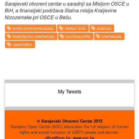
Sarajevski otvoreni centar u saradnji sa Misijom OSCE u
BiH, a finansijski podržava Stalna misija Kraljevine
Nizozemske pri OSCE u Beču.
borba protiv predrasuda
dalibor tanic
koalicija
koalicija bez predrasuda
pozitivna priča
predrasuda
zajedništvo
My Tweets
© Sarajevski Otvoreni Centar 2015
Sarajevo Open Centre (SOC) advocates the full respect of human
rights and social inclusion of LGBTI people and women.
office@soc.ba
;
www.soc.ba