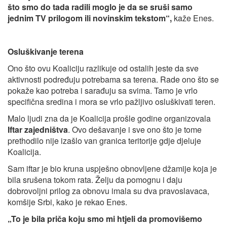
što smo do tada radili moglo je da se sruši samo
jednim TV prilogom ili novinskim tekstom“,
kaže Enes.
Osluškivanje terena
Ono što ovu Koaliciju razlikuje od ostalih jeste da sve
aktivnosti podređuju potrebama sa terena. Rade ono što se
pokaže kao potreba i sarađuju sa svima. Tamo je vrlo
specifična sredina i mora se vrlo pažljivo osluškivati teren.
Malo ljudi zna da je Koalicija prošle godine organizovala
Iftar zajedništva
. Ovo dešavanje i sve ono što je tome
prethodilo nije izašlo van granica teritorije gdje djeluje
Koalicija.
Sam iftar je bio kruna uspješno obnovljene džamije koja je
bila srušena tokom rata. Želju da pomognu i daju
dobrovoljni prilog za obnovu imala su dva pravoslavaca,
komšije Srbi, kako je rekao Enes.
„To je bila priča koju smo mi htjeli da promovišemo