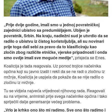
„Prije dvije godine, imali smo u jednoj povratničkoj
zajednici ubistvo sa predumišljajem. Ubijen je
povratnik, Srbin. Na kraju, nadležni sud je utvrdio da se
radilo o ubistvu iz čistog koristoljublja, ali su novinari
prije toga dali sebi za pravo da to klasificiraju kao
zločin zbog različite etničke, vjerske pripadnosti i onda
smo ovdje imali sve moguće medije“,
prisjeća se Enes.
Koalicija je tada reagovala. Uz pomoć trojice načelnika
općina koji su javno izašli i rekli da se ne radi o zločinu iz
mržnje, Koalicija je uspjela da pokaže da se nije radilo o
zločinu iz mržnje.
Tu se vidjela najveća vrijednost njihovog rada. Reagovali
su na vrijeme, animirali prije svega načelnike općina i tako
spriječili dalje generisanje većeg problema.
„Vrlo je krhko ono što mi radimo. Sve ono što radimo i