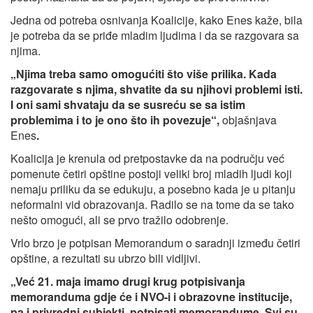
Jedna od potreba osnivanja Koalicije, kako Enes kaže, bila
je potreba da se priđe mladim ljudima i da se razgovara sa
njima.
„Njima treba samo omogućiti što više prilika. Kada
razgovarate s njima, shvatite da su njihovi problemi isti.
I oni sami shvataju da se susreću se sa istim
problemima i to je ono što ih povezuje“,
objašnjava
Enes
.
Koalicija je krenula od pretpostavke da na području već
pomenute četiri opštine postoji veliki broj mladih ljudi koji
nemaju priliku da se edukuju, a posebno kada je u pitanju
neformalni vid obrazovanja. Radilo se na tome da se tako
nešto omogući, ali se prvo tražilo odobrenje.
Vrlo brzo je potpisan Memorandum o saradnji između četiri
opštine, a rezultati su ubrzo bili vidljivi.
„Već 21. maja imamo drugi krug potpisivanja
memoranduma gdje će i NVO-i i obrazovne institucije,
pa i privredni subjekti, potpisati memorandume. Svi su