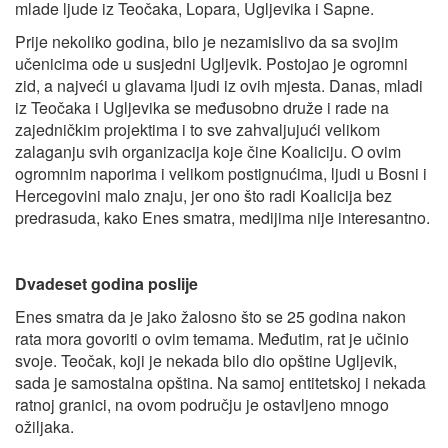
mlade ljude iz Teočaka, Lopara, Ugljevika i Sapne.
Prije nekoliko godina, bilo je nezamislivo da sa svojim
učenicima ode u susjedni Ugljevik. Postojao je ogromni
zid, a najveći u glavama ljudi iz ovih mjesta. Danas, mladi
iz Teočaka i Ugljevika se međusobno druže i rade na
zajedničkim projektima i to sve zahvaljujući velikom
zalaganju svih organizacija koje čine Koaliciju. O ovim
ogromnim naporima i velikom postignućima, ljudi u Bosni i
Hercegovini malo znaju, jer ono što radi Koalicija bez
predrasuda, kako Enes smatra, medijima nije interesantno.
Dvadeset godina poslije
Enes smatra da je jako žalosno što se 25 godina nakon
rata mora govoriti o ovim temama. Međutim, rat je učinio
svoje. Teočak, koji je nekada bilo dio opštine Ugljevik,
sada je samostalna opština. Na samoj entitetskoj i nekada
ratnoj granici, na ovom području je ostavljeno mnogo
ožiljaka.