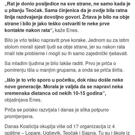
„Rat je donio posljedice na sve strane, ne samo kada je
u pitanju Teočak. Sama činjenica da je ovdje bila ratna
linija razdvajanja dovoljno govori. Žrtava je bilo na obje
strane i bilo je jako teško ostvariti te neke prve
kontakte nakon rata“,
kaže Enes.
Bilo je vrlo teško napraviti prve korake. Jednom su za istim
stolom morali sjesti ljudi sa obje strane, jer su nakon rata
imali iste probleme i mogli su ih samo zajednički rješavati.
Sa mladim ljudima je bilo lakše raditi. Prvo je priča o
pomirenju išla u manjim grupama, a onda se priča širila.
„Išlo je to vrlo sporo u početku, dok nisu došle neke
nove generacije. Morala je valjda da se napravi neka
vremenska distanca od nekih 10-15 godina“,
objašnjava Enes.
Priča se polako razvijala i danas je slika potpuno
promijenjena.
Danas Koalicija okuplja više od 17 organizacija iz 4
opštine – Lopare, Ugljevik, Teočak i Sapna. Tu su i škole iz