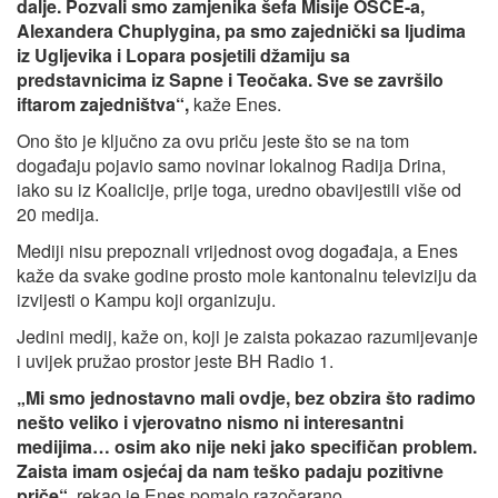
dalje. Pozvali smo zamjenika šefa Misije OSCE-a,
Alexandera Chuplygina, pa smo zajednički sa ljudima
iz Ugljevika i Lopara posjetili džamiju sa
predstavnicima iz Sapne i Teočaka. Sve se završilo
iftarom zajedništva“,
kaže Enes.
Ono što je ključno za ovu priču jeste što se na tom
događaju pojavio samo novinar lokalnog Radija Drina,
iako su iz Koalicije, prije toga, uredno obavijestili više od
20 medija.
Mediji nisu prepoznali vrijednost ovog događaja, a Enes
kaže da svake godine prosto mole kantonalnu televiziju da
izvijesti o Kampu koji organizuju.
Jedini medij, kaže on, koji je zaista pokazao razumijevanje
i uvijek pružao prostor jeste BH Radio 1.
„Mi smo jednostavno mali ovdje, bez obzira što radimo
nešto veliko i vjerovatno nismo ni interesantni
medijima… osim ako nije neki jako specifičan problem.
Zaista imam osjećaj da nam teško padaju pozitivne
priče“,
rekao je Enes pomalo razočarano.