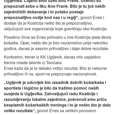
Ugljevika. Ciljano smo uzeli Anu Frank. Učenici su
prepoznali sebe u liku Ane Frank. Bilo je tu još nekih
zajedničkih dešavanja i to polako postaje
prepoznatljivo ovdje kod nas i u regiji“,
govori Enes i
dodaje da je Koalicija nešto što je prepoznatljivo,
uključujući sve organizacije koje gravitiraju oko Koalicije.
Posebno čime se Enes pohvalio u ime Koalicije jeste škola
košarke. Opet, nešto što je bilo nezamislivo prije nekoliko
godina, danas je sasvim prihvatljivo i daje dobre rezultate.
Konkretno, trener iz KK
Ugljevik
, danas vrlo uspješno
trenira mlade talente iz Teočaka.
Enes kaže da je to itekako vidljiv rezultat. Bilo to nekome
prihvatljivo ili ne, sport ne prepoznaje nacionalnost.
„Ugljevik je oduvijek bio rasadnik dobrih košarkaša i
sportista i logično je bilo da tražimo pomoć naših
susjeda iz Ugljevika. Zahvaljujući radu Koalicije i
razumijevanju lokalne zajednice, pokrenuli smo priču
besplatnih košarkaških treninga i to je nešto što je dalo
velike rezultate“,
govori Enes sa velikim ponosom.