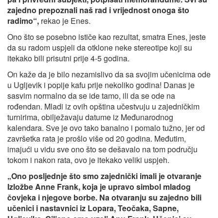
zajedno prepoznali naš rad i vrijednost onoga što
radimo“,
rekao je Enes.
Ono što se posebno ističe kao rezultat, smatra Enes, jeste
da su radom uspjeli da otklone neke stereotipe koji su
itekako bili prisutni prije 4-5 godina.
On kaže da je bilo nezamislivo da sa svojim učenicima ode
u Ugljevik i popije kafu prije nekoliko godina! Danas je
sasvim normalno da se ide tamo, ili da se ode na
rođendan. Mladi iz ovih opština učestvuju u zajedničkim
turnirima, obilježavaju datume iz Međunarodnog
kalendara. Sve je ovo tako banalno i pomalo tužno, jer od
završetka rata je prošlo više od 20 godina. Međutim,
imajući u vidu sve ono što se dešavalo na tom području
tokom i nakon rata, ovo je itekako veliki uspjeh.
„Ono posljednje što smo zajednički imali je otvaranje
Izložbe Anne Frank, koja je upravo simbol mladog
čovjeka i njegove borbe. Na otvaranju su zajedno bili
učenici i nastavnici iz Lopara, Teočaka, Sapne,