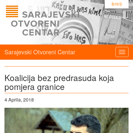
B/H/S
Sarajevski Otvoreni Centar
Togg
navig
Koalicija bez predrasuda koja
pomjera granice
4 Aprila, 2018