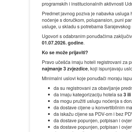
programskih i institucionalnih aktivnosti 
Predmet javnog poziva je nabavka usluga ho
noćenje s doručkom, polupansion, puni pan
usluge, u skladu s potrebama Sarajevskog 
Ugovori s odabranim ponuđačima zaključiva
01.07.2026. godine
.
Ko se može prijaviti?
Pravo učešća imaju hoteli registrovani za p
najmanje 3 zvjezdice
, koji ispunjavaju us
Minimalni uslovi koje ponuđači moraju ispun
da su registrovani za obavljanje pred
da imaju kategorizaciju hotela sa
3 il
da mogu pružiti uslugu noćenja s do
da dostave cijene u konvertibilnim m
da iskažu cijene sa PDV-om i bez PDV
da dostave popunjen, potpisan i ovje
da dostave popunjen, potpisan i ovje