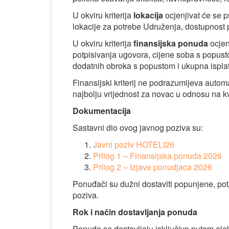
U okviru kriterija
lokacija
ocjenjivat će se p
lokacije za potrebe Udruženja, dostupnost p
U okviru kriterija
finansijska ponuda
ocjen
potpisivanja ugovora, cijene soba s popust
dodatnih obroka s popustom i ukupna ispla
Finansijski kriterij ne podrazumijeva autom
najbolju vrijednost za novac u odnosu na kv
Dokumentacija
Sastavni dio ovog javnog poziva su:
Javni poziv HOTELI26
Prilog 1 – Finansijska ponuda 2026
Prilog 2 – Izjave ponudjaca 2026
Ponuđači su dužni dostaviti popunjene, potp
poziva.
Rok i način dostavljanja ponuda
Ponude se dostavljaju isključivo putem el