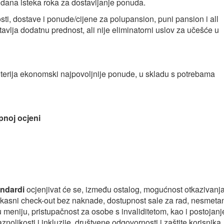
dana isteka roka za dostavljanje ponuda.
sti, dostave i ponude/cijene za polupansion, puni pansion i all
tavlja dodatnu prednost, ali nije eliminatorni uslov za učešće u
iterija ekonomski najpovoljnije ponude, u skladu s potrebama
pnoj ocjeni
andardi
ocjenjivat će se, između ostalog, mogućnost otkazivanj
 kasni check-out bez naknade, dostupnost sale za rad, nesmeta
 meniju, pristupačnost za osobe s invaliditetom, kao i postojanj
znolikosti i inkluzije, društvene odgovornosti i zaštite korisnika.