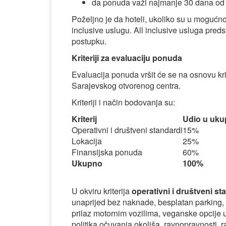
da ponuda važi najmanje 30 dana od 
Poželjno je da hoteli, ukoliko su u mogućno
inclusive uslugu. All inclusive usluga preds
postupku.
Kriteriji za evaluaciju ponuda
Evaluacija ponuda vršit će se na osnovu kr
Sarajevskog otvorenog centra.
Kriteriji i način bodovanja su:
Kriterij
Udio u uku
Operativni i društveni standardi
15%
Lokacija
25%
Finansijska ponuda
60%
Ukupno
100%
U okviru kriterija
operativni i društveni st
unaprijed bez naknade, besplatan parking,
prilaz motornim vozilima, veganske opcije u
politika očuvanja okoliša, ravnopravnosti, ra