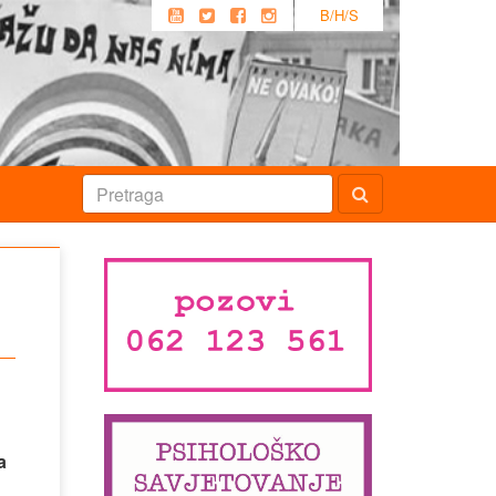
B/H/S
a