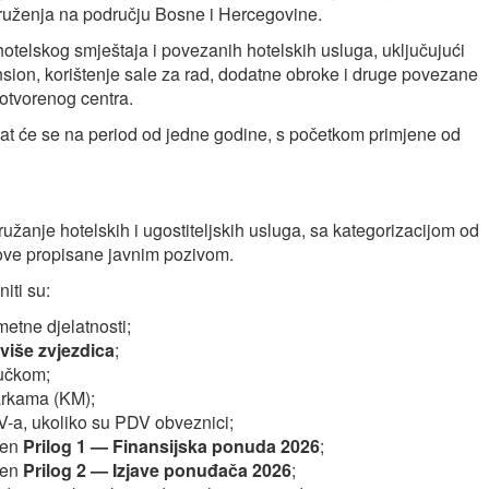
Udruženja na području Bosne i Hercegovine.
telskog smještaja i povezanih hotelskih usluga, uključujući
sion, korištenje sale za rad, dodatne obroke i druge povezane
otvorenog centra.
t će se na period od jedne godine, s početkom primjene od
ružanje hotelskih i ugostiteljskih usluga, sa kategorizacijom od
love propisane javnim pozivom.
iti su:
metne djelatnosti;
i više zvjezdica
;
ručkom;
arkama (KM);
-a, ukoliko su PDV obveznici;
ren
Prilog 1 — Finansijska ponuda 2026
;
ren
Prilog 2 — Izjave ponuđača 2026
;