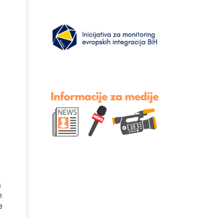
a
n
e