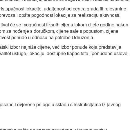
ristupačnost lokacije, udaljenost od centra grada ili relevantne
revoza i opšta pogodnost lokacije za realizaciju aktivnosti.
jivat će se mogućnost fiksnih cijena tokom cijele godine nakon
om za noćenje s doručkom, cijene sale s popustom, cijene
tivost ponude u odnosu na potrebe Udruženja.
atski izbor najniže cijene, već izbor ponude koja predstavlja
alitet usluge, lokaciju, dostupne kapacitete i ponuđene uslove.
isane i ovjerene priloge u skladu s instrukcijama iz javnog
ektronske pošte na adrese navedene u javnom pozivu.