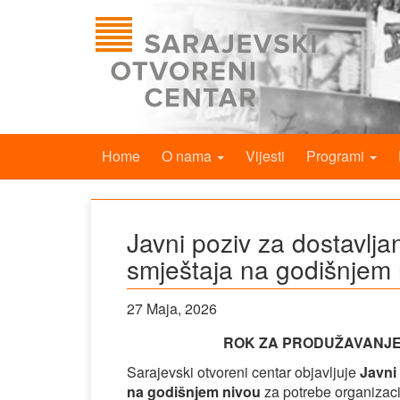
Home
O nama
Vijesti
Programi
Javni poziv za dostavlj
smještaja na godišnjem 
27 Maja, 2026
ROK ZA PRODUŽAVANJE 
Sarajevski otvoreni centar objavljuje
Javni
na godišnjem nivou
za potrebe organizacij