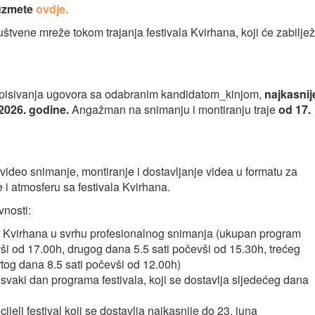
euzmete
ovdje.
štvene mreže tokom trajanja festivala Kvirhana, koji će zabilježi
pisivanja ugovora sa odabranim kandidatom_kinjom,
najkasnij
 2026. godine.
Angažman na snimanju i montiranju traje
od 17.
video snimanje, montiranje i dostavljanje videa u formatu za
 i atmosferu sa festivala Kvirhana.
vnosti:
ala Kvirhana u svrhu profesionalnog snimanja (ukupan program
vši od 17.00h, drugog dana 5.5 sati počevši od 15.30h, trećeg
rtog dana 8.5 sati počevši od 12.00h)
svaki dan programa festivala, koji se dostavlja sljedećeg dana
jeli festival koji se dostavlja najkasnije do 23. juna