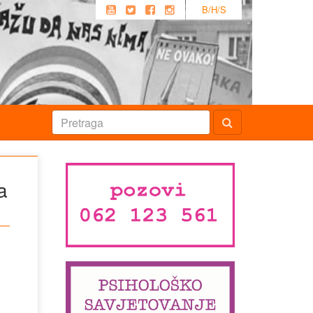
B/H/S
a