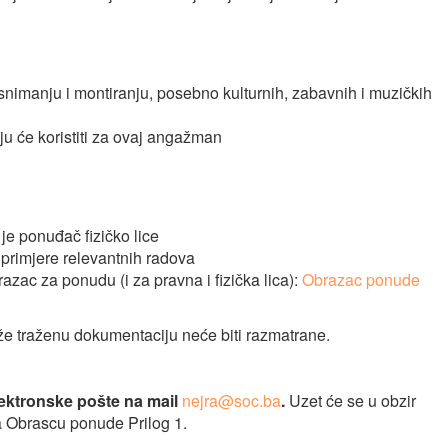
nimanju i montiranju, posebno kulturnih, zabavnih i muzičkih
u će koristiti za ovaj angažman
je ponuđač fizičko lice
rži primjere relevantnih radova
zac za ponudu (i za pravna i fizička lica):
Obrazac ponude
e traženu dokumentaciju neće biti razmatrane.
lektronske pošte na mail
nejra@soc.ba
.
Uzet će se u obzir
a Obrascu ponude Prilog 1.