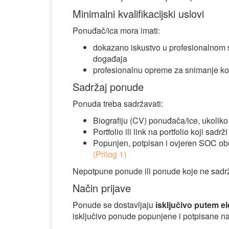
Minimalni kvalifikacijski uslovi
Ponuđač/ica mora imati:
dokazano iskustvo u profesionalnom s
događaja
profesionalnu opreme za snimanje koj
Sadržaj ponude
Ponuda treba sadržavati:
Biografiju (CV) ponuđača/ice, ukoliko 
Portfolio ili link na portfolio koji sad
Popunjen, potpisan i ovjeren SOC obra
(Prilog 1)
Nepotpune ponude ili ponude koje ne sadrž
Način prijave
Ponude se dostavljaju
isključivo putem e
isključivo ponude popunjene i potpisane n