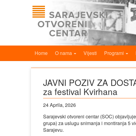
Home
O nama
Vijesti
Programi
JAVNI POZIV ZA DOSTA
za festival Kvirhana
24 Aprila, 2026
Sarajevski otvoreni centar (SOC) objavljuje 
grupa) za uslugu snimanja i montiranja 5 vid
Sarajevu.