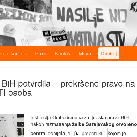
Publikacije
Press
Kontakt
Mapa
Doniraj
BiH potvrdila – prekršeno pravo na
TI osoba
Institucija Ombudsmena za ljudska prava BiH,
nakon razmatranja
žalbe Sarajevskog otvoren
centra
, donijela je
preporuku
kojom je