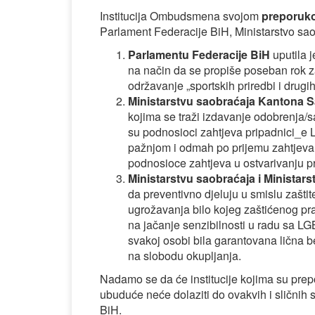
Institucija Ombudsmena svojom
preporuk
Parlament Federacije BiH, Ministarstvo sa
Parlamentu Federacije BiH
uputila j
na način da se propiše poseban rok z
održavanje „sportskih priredbi i drugi
Ministarstvu saobraćaja Kantona S
kojima se traži izdavanje odobrenja/
su podnosioci zahtjeva pripadnici_e 
pažnjom i odmah po prijemu zahtjeva
podnosioce zahtjeva u ostvarivanju p
Ministarstvu saobraćaja i Ministar
da preventivno djeluju u smislu zašt
ugrožavanja bilo kojeg zaštićenog p
na jačanje senzibilnosti u radu sa L
svakoj osobi bila garantovana lična 
na slobodu okupljanja.
Nadamo se da će institucije kojima su pr
ubuduće neće dolaziti do ovakvih i slični
BiH.