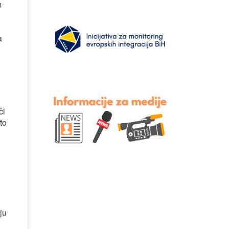
m
a
či
to
ju