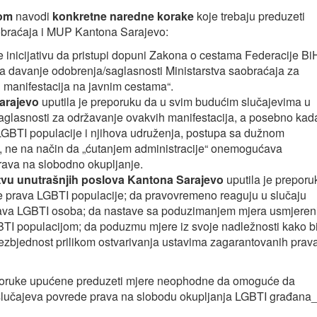
om
navodi
konkretne naredne korake
koje trebaju preduzeti
obraćaja i MUP Kantona Sarajevo:
e inicijativu da pristupi dopuni Zakona o cestama Federacije Bi
a davanje odobrenja/saglasnosti Ministarstva saobraćaja za
h manifestacija na javnim cestama“.
arajevo
uputila je preporuku da u svim budućim slučajevima u
saglasnosti za održavanje ovakvih manifestacija, a posebno kad
LGBTI populacije i njihova udruženja, postupa sa dužnom
, ne na način da „ćutanjem administracije“ onemogućava
rava na slobodno okupljanje.
stvu unutrašnjih poslova Kantona Sarajevo
uputila je preporu
ite prava LGBTI populacije; da pravovremeno reaguju u slučaju
rava LGBTI osoba; da nastave sa poduzimanjem mjera usmjeren
GBTI populacijom; da poduzmu mjere iz svoje nadležnosti kako b
bezbjednost prilikom ostvarivanja ustavima zagarantovanih prav
eporuke upućene preduzeti mjere neophodne da omoguće da
h slučajeva povrede prava na slobodu okupljanja LGBTI građana_