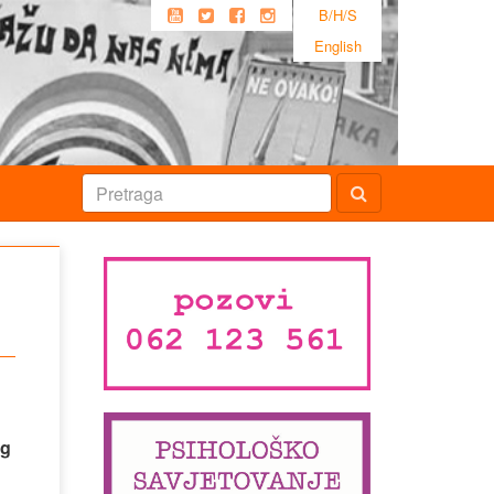
B/H/S
English
og