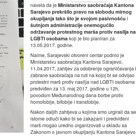
navela da je
Ministarstvo saobraćaja Kantona
Sarajevo prekršilo pravo na slobodu mirnog
okupljanja tako što je svojom
pasivnošću
i
šutnjom administracije onemogućilo
održavanje protestnog marša
protiv nasilja n
LGBTI osobama
koji je bio planiran za
13.05.2017. godine.
Naime, Sarajevski otvoreni centar podnio je
Ministarstvu saobraćaja Kantona Sarajevo,
11.04.2017, zahtjev za odobrenje ograničavanja i
zabrane saobraćaja na ruti na kojoj bi se odvijao
protestni marš protiv nasilja nad LGBTI osobama
predviđen za 13. maj 2017. godine u 12h,
povodom Međunarodnog dana borbe protiv
homofobije, bifobije i transfobije.
Nakon daljih zahtjeva u kojima smo urgirali da se
istome odluči kako bi se zakazani i predviđeni
marš mogao uredno organizovati u skladu sa
Zakonom o javnom okupljanju Kantona Sarajevo