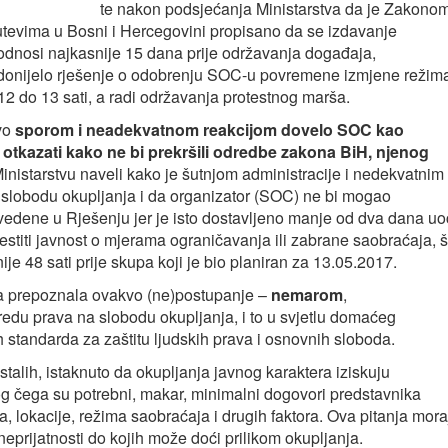
te nakon podsjećanja Ministarstva da je Zakono
tevima u Bosni i Hercegovini propisano da se izdavanje
dnosi najkasnije 15 dana prije održavanja događaja,
. donijelo rješenje o odobrenju SOC-u povremene izmjene režim
2 do 13 sati, a radi održavanja protestnog marša.
tvo
sporom i neadekvatnom reakcijom dovelo SOC kao
otkazati kako ne bi prekršili odredbe zakona BiH, njenog
nistarstvu naveli kako je šutnjom administracije i nedekvatnim
 slobodu okupljanja i da organizator (SOC) ne bi mogao
vedene u Rješenju jer je isto dostavljeno manje od dva dana uo
stiti javnost o mjerama ograničavanja ili zabrane saobraćaja, š
ije 48 sati prije skupa koji je bio planiran za 13.05.2017.
a prepoznala ovakvo (ne)postupanje –
nemarom
,
redu prava na slobodu okupljanja, i to u svjetlu domaćeg
standarda za zaštitu ljudskih prava i osnovnih sloboda.
lih, istaknuto da okupljanja javnog karaktera iziskuju
og čega su potrebni, makar, minimalni dogovori predstavnika
 lokacije, režima saobraćaja i drugih faktora. Ova pitanja mora
neprijatnosti do kojih može doći prilikom okupljanja.