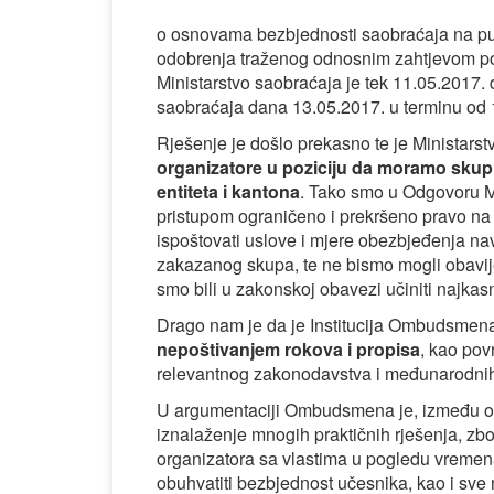
o osnovama bezbjednosti saobraćaja na pu
odobrenja traženog odnosnim zahtjevom po
Ministarstvo saobraćaja je tek 11.05.2017
saobraćaja dana 13.05.2017. u terminu od 1
Rješenje je došlo prekasno te je Ministars
organizatore u poziciju da moramo skup 
entiteta i kantona
. Tako smo u Odgovoru Mi
pristupom ograničeno i prekršeno pravo na
ispoštovati uslove i mjere obezbjeđenja na
zakazanog skupa, te ne bismo mogli obavije
smo bili u zakonskoj obavezi učiniti najkasn
Drago nam je da je Institucija Ombudsmen
nepoštivanjem rokova i propisa
, kao pov
relevantnog zakonodavstva i međunarodnih 
U argumentaciji Ombudsmena je, između osta
iznalaženje mnogih praktičnih rješenja, zb
organizatora sa vlastima u pogledu vremena,
obuhvatiti bezbjednost učesnika, kao i sve 