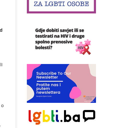
ad
li
 o
,