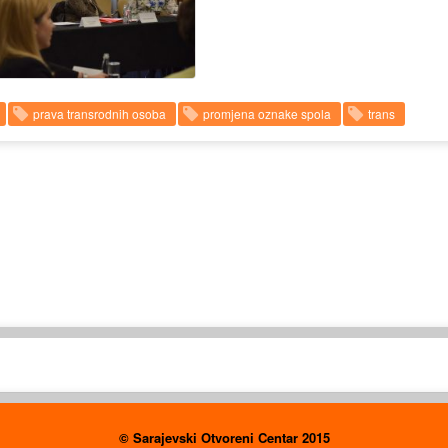
prava transrodnih osoba
promjena oznake spola
trans
© Sarajevski Otvoreni Centar 2015