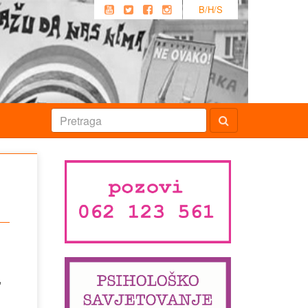
B/H/S
,