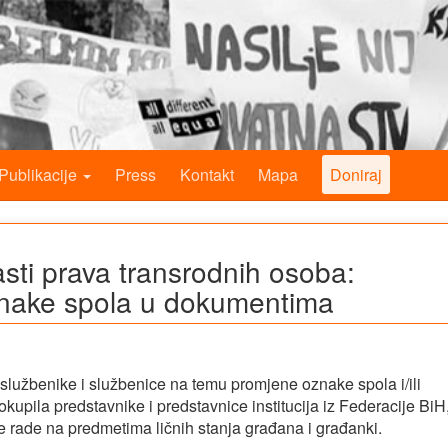
Publikacije
Press
Kontakt
Mapa
Doniraj
lasti prava transrodnih osoba:
znake spola u dokumentima
službenike i službenice na temu promjene oznake spola i/ili
upila predstavnike i predstavnice institucija iz Federacije BiH
/e rade na predmetima ličnih stanja građana i građanki.