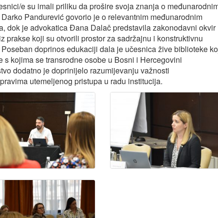
česnici/e su imali priliku da prošire svoja znanja o međunarodni
š Darko Pandurević govorio je o relevantnim međunarodnim
ava, dok je advokatica Đana Dalač predstavila zakonodavni okvir
z prakse koji su otvorili prostor za sadržajnu i konstruktivnu
oseban doprinos edukaciji dala je učesnica žive biblioteke ko
ove s kojima se transrodne osobe u Bosni i Hercegovini
o dodatno je doprinijelo razumijevanju važnosti
pravima utemeljenog pristupa u radu institucija.