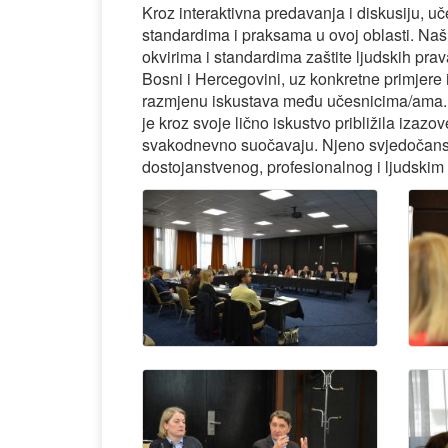
Kroz interaktivna predavanja i diskusiju, u
standardima i praksama u ovoj oblasti. Na
okvirima i standardima zaštite ljudskih pr
Bosni i Hercegovini, uz konkretne primjere i
razmjenu iskustava među učesnicima/ama. P
je kroz svoje lično iskustvo približila izaz
svakodnevno suočavaju. Njeno svjedočanstv
dostojanstvenog, profesionalnog i ljudskim 