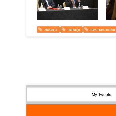
edukacija
institucije
prava trans osoba
My Tweets