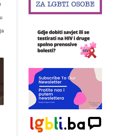
m
 u
ja