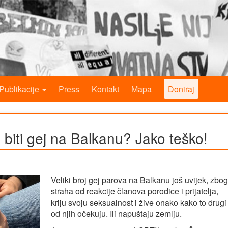
Publikacije
Press
Kontakt
Mapa
Doniraj
biti gej na Balkanu? Jako teško!
Veliki broj gej parova na Balkanu još uvijek, zbog
straha od reakcije članova porodice i prijatelja,
kriju svoju seksualnost i žive onako kako to drugi
od njih očekuju. Ili napuštaju zemlju.