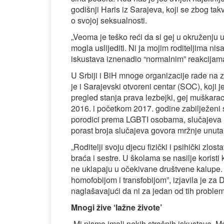
godišnji Haris iz Sarajeva, koji se zbog tak
o svojoj seksualnosti.
„Veoma je teško reći da si gej u okruženju u 
mogla uslijediti. Ni ja mojim roditeljima nis
iskustava iznenadio “normalnim” reakcijam
U Srbiji i BiH mnoge organizacije rade na z
je i Sarajevski otvoreni centar (SOC), koji 
pregled stanja prava lezbejki, gej muškarac
2016. i početkom 2017. godine zabilježeni 
porodici prema LGBTI osobama, slučajeva h
porast broja slučajeva govora mržnje unut
„Roditelji svoju djecu fizički i psihički zlosta
braća i sestre. U školama se nasilje koristi
ne uklapaju u očekivane društvene kalupe.
homofobijom i transfobijom”, izjavila je z
naglašavajući da ni za jedan od tih problema
Mnogi žive ‘lažne živote’
„Mi nismo imali nekih strašnih iskustava. 