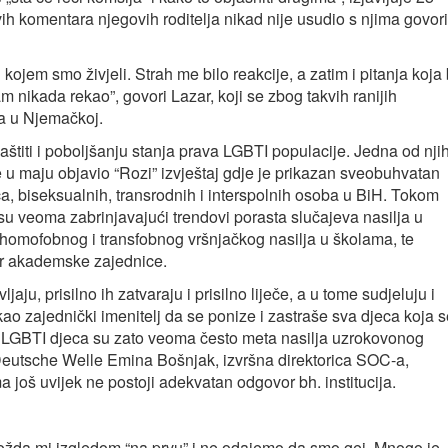
vih komentara njegovih roditelja nikad nije usudio s njima govori
kojem smo živjeli. Strah me bilo reakcije, a zatim i pitanja koja 
am nikada rekao”, govori Lazar, koji se zbog takvih ranijih
a u Njemačkoj.
aštiti i poboljšanju stanja prava LGBTI populacije. Jedna od nji
je u maju objavio “Rozi” izvještaj gdje je prikazan sveobuhvatan
a, biseksualnih, transrodnih i interspolnih osoba u BiH. Tokom
su veoma zabrinjavajući trendovi porasta slučajeva nasilja u
omofobnog i transfobnog vršnjačkog nasilja u školama, te
ar akademske zajednice.
vljaju, prisilno ih zatvaraju i prisilno liječe, a u tome sudjeluju i
 kao zajednički imenitelj da se ponize i zastraše sva djeca koja 
 LGBTI djeca su zato veoma često meta nasilja uzrokovonog
a Deutsche Welle Emina Bošnjak, izvršna direktorica SOC-a,
 još uvijek ne postoji adekvatan odgovor bh. institucija.
Možda mi izgledom “na prvu” i ne odajemo da smo gej. Mnogo je