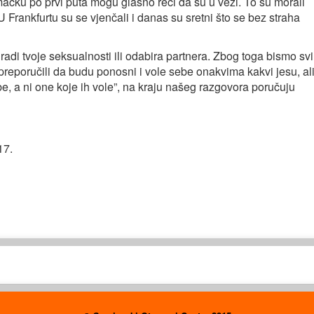
mačku po prvi puta mogu glasno reći da su u vezi. To su morali
U Frankfurtu su se vjenčali i danas su sretni što se bez straha
e radi tvoje seksualnosti ili odabira partnera. Zbog toga bismo sv
eporučili da budu ponosni i vole sebe onakvima kakvi jesu, al
e, a ni one koje ih vole”, na kraju našeg razgovora poručuju
17.