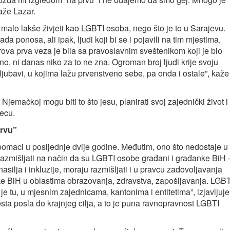
aže Lazar.
malo lakše živjeti kao LGBTI osoba, nego što je to u Sarajevu.
a ponosa, ali ipak, ljudi koji bi se i pojavili na tim mjestima,
rova prva veza je bila sa pravoslavnim sveštenikom koji je bio
no, ni danas niko za to ne zna. Ogroman broj ljudi krije svoju
 ljubavi, u kojima lažu prvenstveno sebe, pa onda i ostale”, kaže
 Njemačkoj mogu biti to što jesu, planirati svoj zajednički život i
jecu.
rvu”
 pomaci u posljednje dvije godine. Međutim, ono što nedostaje u
razmišljati na način da su LGBTI osobe građani i građanke BiH –
asilja i inkluzije, moraju razmišljati i u pravcu zadovoljavanja
nke BiH u oblastima obrazovanja, zdravstva, zapošljavanja. LGBT
je tu, u mjesnim zajednicama, kantonima i entitetima”, izjavljuje
sta posla do krajnjeg cilja, a to je puna ravnopravnost LGBTI