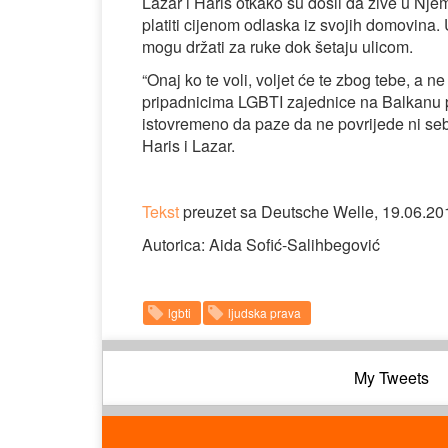
Lazar i Haris otkako su došli da žive u Nje
platiti cijenom odlaska iz svojih domovina. 
mogu držati za ruke dok šetaju ulicom.
“Onaj ko te voli, voljet će te zbog tebe, a n
pripadnicima LGBTI zajednice na Balkanu pr
istovremeno da paze da ne povrijede ni seb
Haris i Lazar.
Tekst
preuzet sa Deutsche Welle, 19.06.20
Autorica: Aida Sofić-Salihbegović
lgbti
ljudska prava
My Tweets