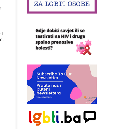
h
 i
no.