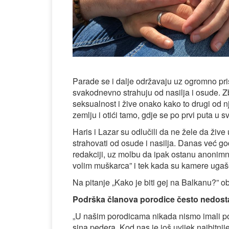
Parade se i dalje održavaju uz ogromno pri
svakodnevno strahuju od nasilja i osude. Zbo
seksualnost i žive onako kako to drugi od n
zemlju i otići tamo, gdje se po prvi puta u
Haris i Lazar su odlučili da ne žele da žive
strahovati od osude i nasilja. Danas već god
redakciji, uz molbu da ipak ostanu anonimni. 
volim muškarca” i tek kada su kamere ugaše
Na pitanje „Kako je biti gej na Balkanu?” o
Podrška članova porodice često nedost
„U našim porodicama nikada nismo imali pod
sina pedera. Kod nas je još uvijek najbitnije 