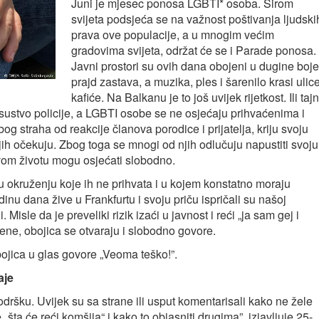
Juni je mjesec ponosa LGBTI* osoba. Širom
svijeta podsjeća se na važnost poštivanja ljudski
prava ove populacije, a u mnogim većim
gradovima svijeta, održat će se i Parade ponosa.
Javni prostori su ovih dana obojeni u dugine boje
prajd zastava, a muzika, ples i šarenilo krasi ulice
kafiće. Na Balkanu je to još uvijek rijetkost. Ili taj
sustvo policije, a LGBTI osobe se ne osjećaju prihvaćenima i
g straha od reakcije članova porodice i prijatelja, kriju svoju
jih očekuju. Zbog toga se mnogi od njih odlučuju napustiti svoju
 svom životu mogu osjećati slobodno.
 u okruženju koje ih ne prihvata i u kojem konstatno moraju
inu dana žive u Frankfurtu i svoju priču ispričali su našoj
Misle da je preveliki rizik izaći u javnost i reći „ja sam gej i
ne, obojica se otvaraju i slobodno govore.
bojica u glas govore „Veoma teško!”.
aje
ršku. Uvijek su sa strane ili usput komentarisali kako ne žele
„šta će reći komšija“ i kako to objasniti drugima”, izjavljuje 25-