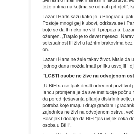
teže onima na kojima se odmah primjeti”, k
Lazar i Haris kažu kako je u Beogradu ipak 
Postoje mnogi gej klubovi, održava se i Parad
boje se da ih neko ne vidi i prepozna. Laza
oženjen. „Trajalo je to devet mjeseci. Narav
seksualnost ili živi u lažnim brakovima bez
on.
Lazar i Haris ne žele takav život. Misle da u
jednog dana možda imati priliku usvojiti i d
“LGBTI osobe ne žive na odvojenom ost
„U BiH su se ipak desili određeni pozitivni
lancu promjena je da sve institucije počnu 
da pored rješavanja pitanja diskriminacije, n
potreba koje imaju i drugi građani i građa
zajednica ne živi na odvojenom ostrvu, već 
Bošnjak i dodaje da BiH “još uvijek čeka do
osoba u BiH”.