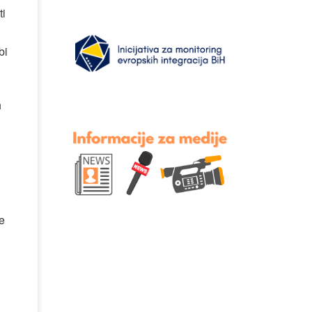
ti
bi
h
se