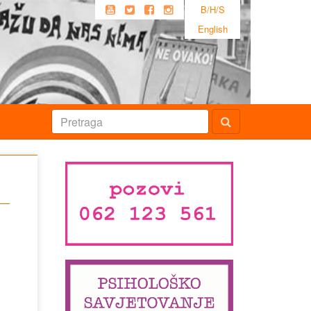
B/H/S
English