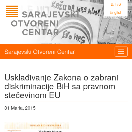
B/H/S
English
Sarajevski Otvoreni Centar
Togg
navig
Usklađivanje Zakona o zabrani
diskriminacije BiH sa pravnom
stečevinom EU
31 Marta, 2015