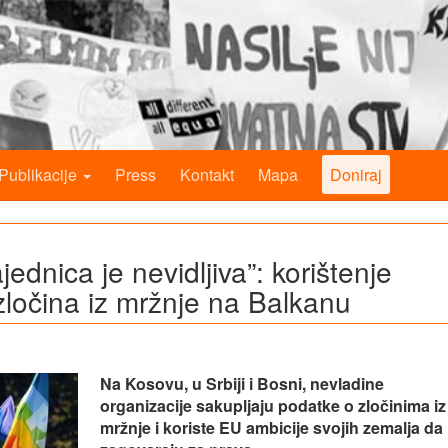
Publikacije
Press
Kontakt
Mapa
Doniraj
dnica je nevidljiva”: korištenje
zločina iz mržnje na Balkanu
Na Kosovu, u Srbiji i Bosni, nevladine
organizacije sakupljaju podatke o zločinima iz
mržnje i koriste EU ambicije svojih zemalja da