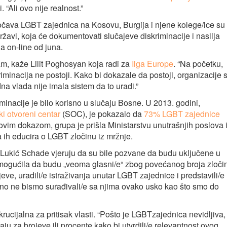
 “Ali ovo nije realnost.”
uočava LGBT zajednica na Kosovu, Burgija i njene kolege/ice su
državi, koja će dokumentovati slučajeve diskriminacije i nasilja
a on-line od juna.
, kaže Lilit Poghosyan koja radi za
Ilga Europe
. “Na početku,
minacija ne postoji. Kako bi dokazale da postoji, organizacije 
na vlada nije imala sistem da to uradi.”
riminacije je bilo korisno u slučaju Bosne. U 2013. godini,
i otvoreni centar
(SOC), je pokazalo da
73% LGBT zajednice
ovim dokazom, grupa je prišla Ministarstvu unutrašnjih poslova 
a ih educira o LGBT zločinu iz mržnje.
Lukić Schade vjeruju da su bile pozvane da budu uključene u
a omogućila da budu „veoma glasni/e“ zbog povećanog broja zloči
ve, uradili/e istraživanja unutar LGBT zajednice i predstavili/e
tno ne bismo surađivali/e sa njima ovako usko kao što smo do
rucijalna za pritisak vlasti. “Pošto je LGBTzajednica nevidljiva,
taju za brojeve ili procente kako bi utvrdili/e relevantnost ovog