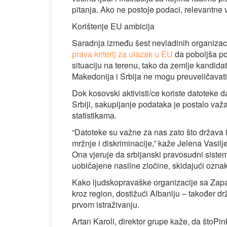
pitanja. Ako ne postoje podaci, relevantne 
Korištenje EU ambicija
Saradnja između šest nevladinih organizacija
prava kriterij za ulazak u EU
da poboljša po
situaciju na terenu, tako da zemlje kandida
Makedonija i Srbija ne mogu preuveličavati
Dok kosovski aktivisti/ce koriste datoteke 
Srbiji, sakupljanje podataka je postalo važa
statistikama.
“Datoteke su važne za nas zato što država 
mržnje i diskriminacije,” kaže Jelena Vasi
Ona vjeruje da srbijanski pravosudni siste
uobičajene nasilne zločine, skidajući oznak
Kako ljudskopravaške organizacije sa Zapa
kroz region, dostižući Albaniju – također 
prvom istraživanju.
Artan Karoli, direktor grupe kaže, da štoPi