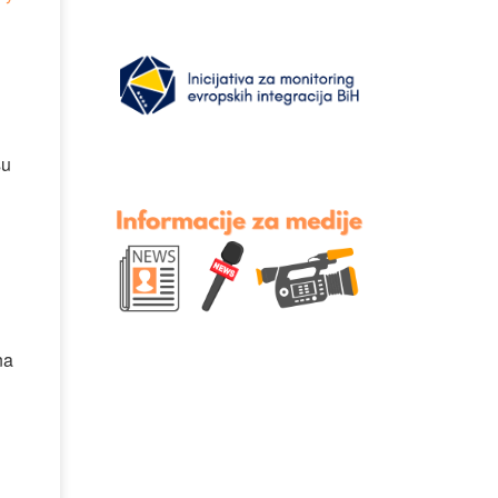
su
i
na