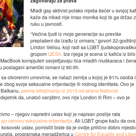
zagovaraju za prava
Mladi gay aktivist polako mješa šećer u svojoj kafi
kaže da nikad nije imao momka koji bi ga držao 
ruku u javnosti.
“Većina ljudi iz moje generacije su previše
preplašeni da izađu iz ormara,“ govori 22-godišnj
Liridon Veliou, koji radi sa LGBT ljudskopravašk
grupom
QESh
. Iza njega je scena iz kafića iz bilo
 MacBook kompjuteri osvjetljavaju lica mladih muškaraca i žen
u poslagani američki romani iz 60-tih.
ele sa otvorenim umovima, se nalazi zemlja u kojoj je 81% osoba 
e zbog svoje seksualne orijentacije ili rodnog identiteta. Ovo je
m Balkanu,
prema istraživanju iz 2015 od strane National
odsjetnik da, unatoč vanjštini, ovo nije London ili Rim – ovo je
vno – njegov napredni ustav koji je napisan poslije rata
e po osnovu seksualne orijentacije
. Ali LGBT grupe kažu da ova
 kosovski ustav, pomislili biste da je ovdje prilično dobro mjesto
Burgija, programska menadžerica u
Centre for Equality and Liber