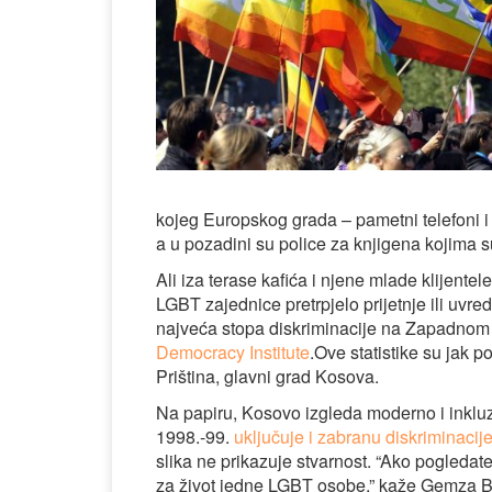
kojeg Europskog grada – pametni telefoni i
a u pozadini su police za knjigena kojima s
Ali iza terase kafića i njene mlade klijent
LGBT zajednice pretrpjelo prijetnje ili uvred
najveća stopa diskriminacije na Zapadno
Democracy Institute
.Ove statistike su jak p
Priština, glavni grad Kosova.
Na papiru, Kosovo izgleda moderno i inkluzi
1998.-99.
uključuje i zabranu diskriminacij
slika ne prikazuje stvarnost. “Ako pogledate
za život jedne LGBT osobe,” kaže Gemza 