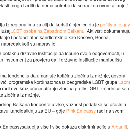
vlasti mogu tvrditi da nema potrebe da se radi na ovom pitanju.”
 iz regiona ima za cilj da koristi činjenicu da je
poštivanje gay
lužaj
LGBT osoba na Zapadnom Balkanu
. Aktivisti dokumentuj
tkinje i potencijalne kandidatkinje kao Kosovo, Bosna,
 napredak koji su napravile.
da potaknu državne institucije da ispune svoje odgovornosti, u
n instrument za provjeru da li državne institucije manipulišu
ima tendenciju da umanjuje količinu zločina iz mržnje, govora
ljević, programska kordinatorica iz beogradske LGBT grupe
Labri
m radi ovo kroz procesuiranje zločina protiv LGBT zajednice kao
e zločina iz mržnje.
dnog Balkana kooperiraju više, važnost podataka se proširila
državu kandidatkinju za EU – gdje
Pink Embassy
radi na svom
nk Embassysakuplja više i više dokaza diskriminacije u
Albaniji
,