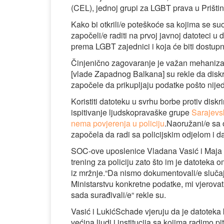
(CEL), jednoj grupi za LGBT prava u Prištini.
Kako bi otkrili/e poteškoće sa kojima se s
započeli/e raditi na prvoj javnoj datoteci u 
prema LGBT zajednici i koja će biti dostupn
Činjenično zagovaranje je važan mehanizam
[vlade Zapadnog Balkana] su rekle da diskri
započele da prikupljaju podatke pošto nijed
Koristiti datoteku u svrhu borbe protiv disk
ispitivanje ljudskopravaške grupe
Sarajevsk
nema povjerenja u policiju
.Naoružani/e sa 
započela da radi sa policijskim odjelom i d
SOC-ove uposlenice Vladana Vasić i Maja 
trening za policiju zato što im je datotek
iz mržnje.“Da nismo dokumentovali/e slučaje
Ministarstvu konkretne podatke, mi vjerova
sada surađivali/e“ rekle su.
Vasić i LukićSchade vjeruju da je datoteka k
većina ljudi i institucija sa kojima radimo pi