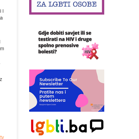
 i
za
i
om
a
iz
ty