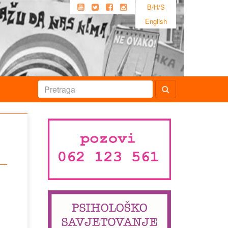
B/H/S
English