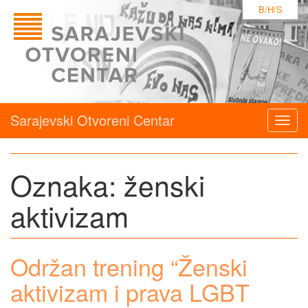
B/H/S
Sarajevski Otvoreni Centar
Togg
navig
Oznaka:
ženski
aktivizam
Održan trening “Ženski
aktivizam i prava LGBT