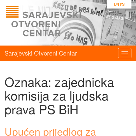
B/H/S
Sarajevski Otvoreni Centar
Togg
navig
Oznaka:
zajednicka
komisija za ljudska
prava PS BiH
Upućen prijedlog za