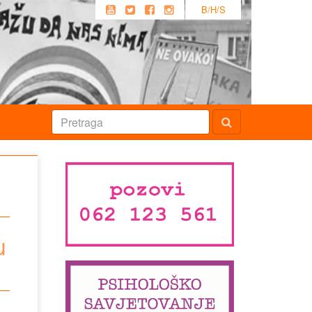
B/H/S
u