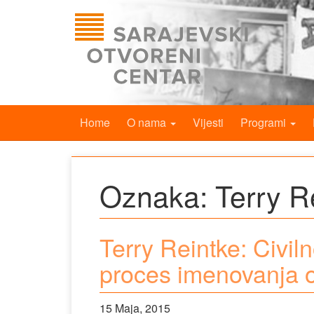
Home
O nama
Vijesti
Programi
Oznaka:
Terry R
Terry Reintke: Civil
proces imenovanja
15 Maja, 2015