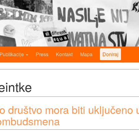
Publikacije
Press
Kontakt
Mapa
Doniraj
eintke
no društvo mora biti uključeno 
 ombudsmena