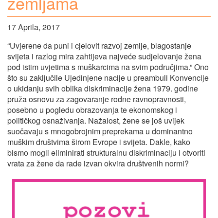
zemljama
17 Aprila, 2017
“Uvjerene da puni i cjelovit razvoj zemlje, blagostanje
svijeta i razlog mira zahtijeva najveće sudjelovanje žena
pod istim uvjetima s muškarcima na svim područjima.” Ono
što su zaključile Ujedinjene nacije u preambuli Konvencije
o ukidanju svih oblika diskriminacije žena 1979. godine
pruža osnovu za zagovaranje rodne ravnopravnosti,
posebno u pogledu obrazovanja te ekonomskog i
političkog osnaživanja. Nažalost, žene se još uvijek
suočavaju s mnogobrojnim preprekama u dominantno
muškim društvima širom Evrope i svijeta. Dakle, kako
bismo mogli eliminirati strukturalnu diskriminaciju i otvoriti
vrata za žene da rade izvan okvira društvenih normi?