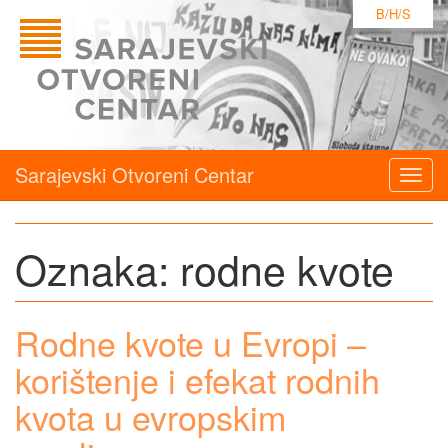
B/H/S
Sarajevski Otvoreni Centar
Togg
navig
Oznaka:
rodne kvote
Rodne kvote u Evropi –
korištenje i efekat rodnih
kvota u evropskim