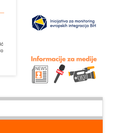
ić
io