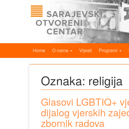
Home
O nama
Vijesti
Programi
Oznaka:
religija
Glasovi LGBTIQ+ vjer
dijalog vjerskih zaj
zbornik radova