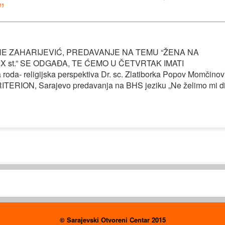
”
E ZAHARIJEVIĆ, PREDAVANJE NA TEMU “ŽENA NA
 st.” SE ODGAĐA, TE ĆEMO U ČETVRTAK IMATI
a- religijska perspektiva Dr. sc. Zlatiborka Popov Momčinov
 KRITERION, Sarajevo predavanja na BHS jeziku „Ne želimo mi d
© Sarajevski Otvoreni Centar 2015