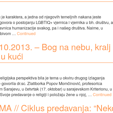
 je karaktera, a jedna od njegovih temeljnih nakana jeste
 govora o postojanju LGBTIQ+ vjernica i vjernika u bh. društvu, a
astavnica humanizacije svakog, pa i našeg društva. Naime, u
ljubivom …
Continued
10.2013. – Bog na nebu, kralj
 u kući
eligijska perspektiva bila je tema u okviru drugog izlaganja
e govorila dr.sc. Zlatiborka Popov Momčinović, profesorica
m Sarajevu, u četvrtak (17. oktobar) u sarajevskom Kriterionu, u
Svoje predavanje o religiji i položaju žene u njoj, …
Continued
// Ciklus predavanja: “Nek