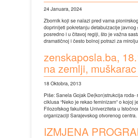
24 Januara, 2024
Zbornik koji se nalazi pred vama pionirskog
doprinijeti pokretanju detabuizacije javnog
posredno i u čitavoj regiji, što je važna s
dramatičnoj i često bolnoj potrazi za miro
zenskaposla.ba, 18.
na zemlji, muškarac
18 Oktobra, 2013
Piše: Sanela Gojak De(kon)strukcija roda- r
ciklusa “Neko je rekao feminizam” o kojoj j
Filozofskog fakulteta Univerziteta u Istočno
organizaciji Sarajevskog otvorenog centra. 
IZMJENA PROGRAMA 