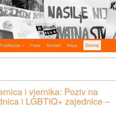
Publikacije
Press
Kontakt
Mapa
Doniraj
nica i vjernika: Poziv na
ednica i LGBTIQ+ zajednice –