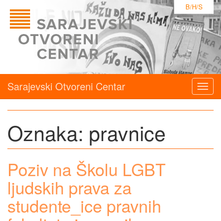
B/H/S
Sarajevski Otvoreni Centar
Togg
navig
Oznaka:
pravnice
Poziv na Školu LGBT
ljudskih prava za
studente_ice pravnih