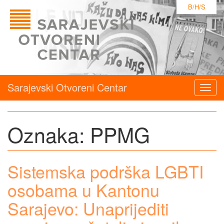
B/H/S
Sarajevski Otvoreni Centar
Togg
navig
Oznaka:
PPMG
Sistemska podrška LGBTI
osobama u Kantonu
Sarajevo: Unaprijediti