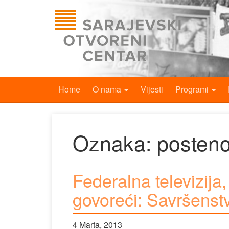
Home
O nama
Vijesti
Programi
Oznaka:
posteno
Federalna televizija
govoreći: Savršenst
4 Marta, 2013