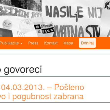
Publikacije
Press
Kontakt
Mapa
Doniraj
 govoreci
, 04.03.2013. – Pošteno
vo i pogubnost zabrana