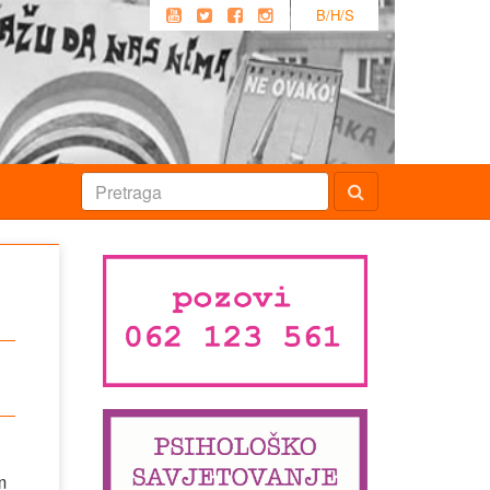
B/H/S
m