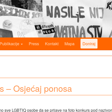
Publikacije
Press
Kontakt
Mapa
Doniraj
rs – Osjećaj ponosa
o sve LGBTIQ osobe da se prijave na foto konkurs pod nazivo