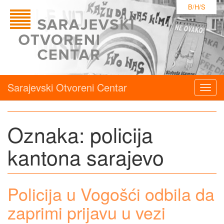
B/H/S
Sarajevski Otvoreni Centar
Togg
navig
Oznaka:
policija
kantona sarajevo
Policija u Vogošći odbila da
zaprimi prijavu u vezi