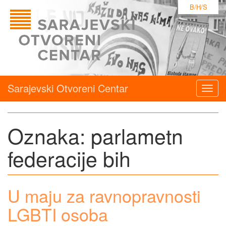
B/H/S
Sarajevski Otvoreni Centar
Togg
navig
Oznaka:
parlametn
federacije bih
U maju za ravnopravnosti
LGBTI osoba