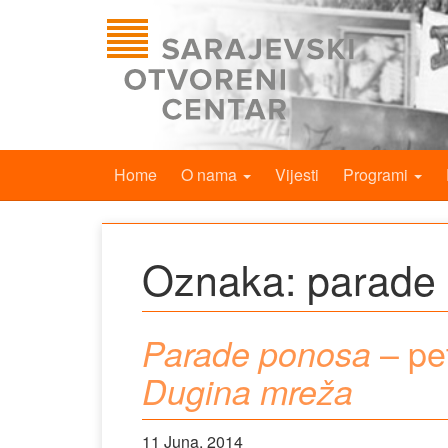
Home
O nama
Vijesti
Programi
Oznaka:
parade
– pet
Parade ponosa
Dugina mreža
11 Juna, 2014