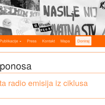
Publikacije
Press
Kontakt
Mapa
Doniraj
 ponosa
a radio emisija iz ciklusa