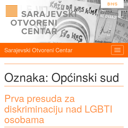
B/H/S
Sarajevski Otvoreni Centar
Togg
navig
Oznaka:
Općinski sud
Prva presuda za
diskriminaciju nad LGBTI
osobama