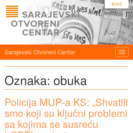
B/H/S
Sarajevski Otvoreni Centar
Togg
navig
Oznaka:
obuka
Policija MUP-a KS: „Shvatili
smo koji su ključni problemi
sa kojima se susreću