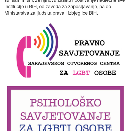
institucije u BiH, od zavoda za zapošljavanje, pa do
Ministarstva za ljudska prava i izbjeglice BiH.