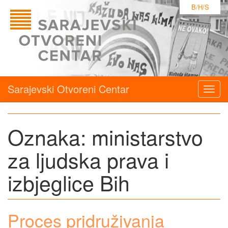
B/H/S
Sarajevski Otvoreni Centar
Togg
navig
Oznaka:
ministarstvo
za ljudska prava i
izbjeglice Bih
Proces pridruživanja