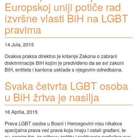
Europskoj uniji potiče rad
izvršne vlasti BiH na LGBT
pravima
14 Jula, 2015
Ovakva praksa direktno je kršenje Zakona o zabrani
diskriminacije BiH kojim je predviđeno da se svi zakoni
BiH, entiteta i kantona usklade s njegovim odredbama.
Svaka četvrta LGBT osoba
u BiH žrtva je nasilja
16 Aprila, 2015
Prava LGBT osoba u Bosni i Hercegovini nisu nikakva
specijalna prava već prava koja imaju i ostali građani, te
su, samim tim, za njihovu zaštitu i poštivanje nadležne sve