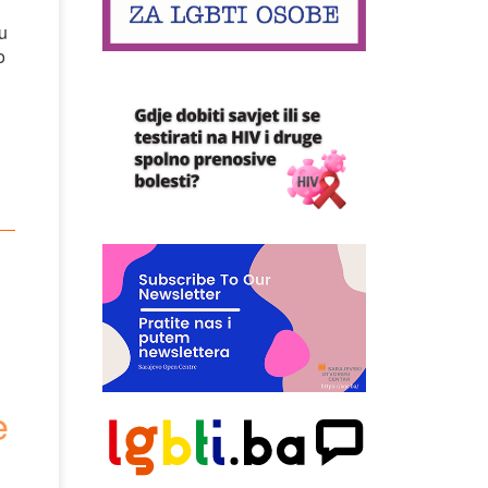
u
o
i
e