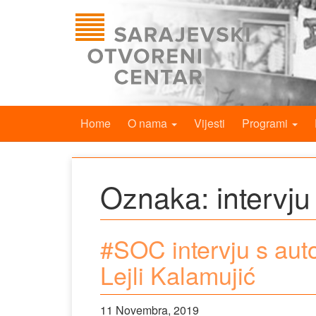
Home
O nama
Vijesti
Programi
Oznaka:
intervju
#SOC intervju s autor
Lejli Kalamujić
11 Novembra, 2019