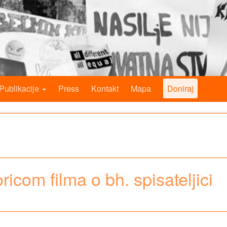
Publikacije
Press
Kontakt
Mapa
Doniraj
icom filma o bh. spisateljici