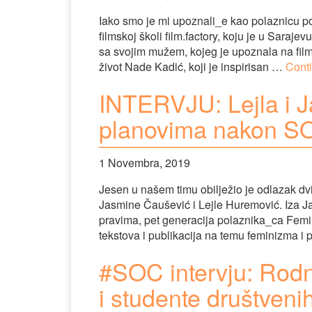
Iako smo je mi upoznali_e kao polaznicu po
filmskoj školi film.factory, koju je u Saraj
sa svojim mužem, kojeg je upoznala na fil
život Nade Kadić, koji je inspirisan …
Cont
INTERVJU: Lejla i J
planovima nakon S
1 Novembra, 2019
Jesen u našem timu obilježio je odlazak dv
Jasmine Čaušević i Lejle Huremović. Iza J
pravima, pet generacija polaznika_ca Femin
tekstova i publikacija na temu feminizma i
#SOC intervju: Rodn
i studente društven