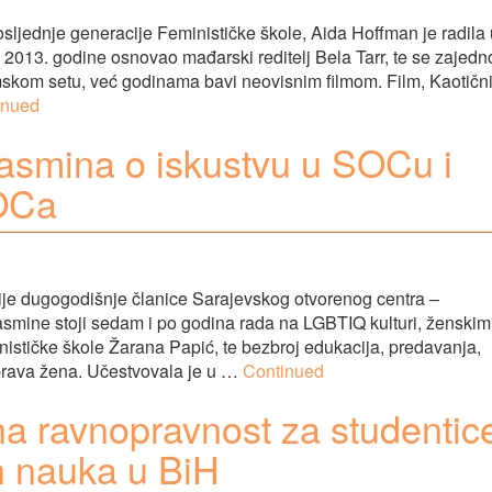
sljednje generacije Feminističke škole, Aida Hoffman je radila 
evu 2013. godine osnovao mađarski reditelj Bela Tarr, te se zajedn
mskom setu, već godinama bavi neovisnim filmom. Film, Kaotičn
inued
asmina o iskustvu u SOCu i
OCa
ije dugogodišnje članice Sarajevskog otvorenog centra –
asmine stoji sedam i po godina rada na LGBTIQ kulturi, ženskim
ističke škole Žarana Papić, te bezbroj edukacija, predavanja,
 prava žena. Učestvovala je u …
Continued
a ravnopravnost za studentic
ih nauka u BiH