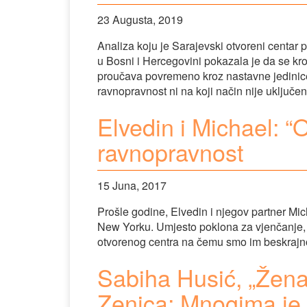
23 Augusta, 2019
Analiza koju je Sarajevski otvoreni centar
u Bosni i Hercegovini pokazala je da se kr
proučava povremeno kroz nastavne jedinice
ravnopravnost ni na koji način nije uključ
Elvedin i Michael: “O
ravnopravnost
15 Juna, 2017
Prošle godine, Elvedin i njegov partner Mic
New Yorku. Umjesto poklona za vjenčanje,
otvorenog centra na čemu smo im beskrajn
Sabiha Husić, „Žena 
Zenica: Mnogima je t