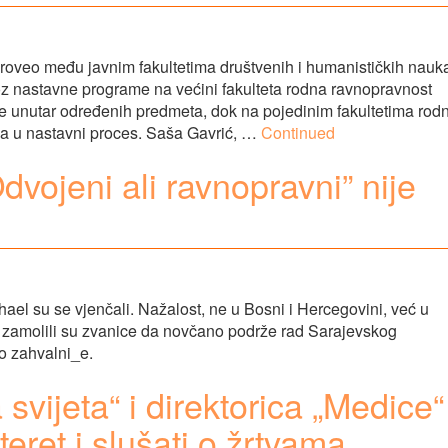
 proveo među javnim fakultetima društvenih i humanističkih nauk
oz nastavne programe na većini fakulteta rodna ravnopravnost
 unutar određenih predmeta, dok na pojedinim fakultetima rod
ena u nastavni proces. Saša Gavrić, …
Continued
dvojeni ali ravnopravni” nije
hael su se vjenčali. Nažalost, ne u Bosni i Hercegovini, već u
 zamolili su zvanice da novčano podrže rad Sarajevskog
o zahvalni_e.
svijeta“ i direktorica „Medice“
eret i slušati o žrtvama