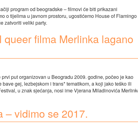
čiji program od beogradske – filmovi će biti prikazani
o o tijelima u javnom prostoru, ugostićemo House of Flamingo 
zatvoriti veliki party.
l queer filma Merlinka lagano
je prvi put organizovan u Beogradu 2009. godine, počeo je kao
se bave gej, lezbejskom i trans* tematikom, a koji jako teško ili
stival, u znak sjećanja, nosi ime Vjerana Miladinovića Merlink
a – vidimo se 2017.