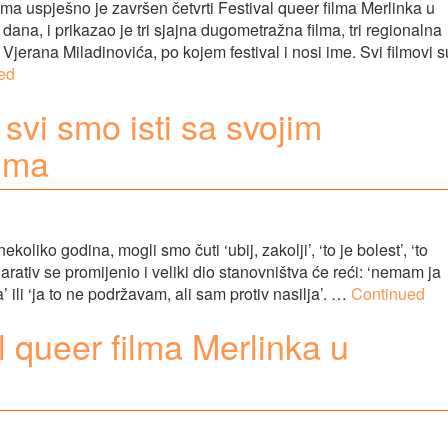
tima uspješno je završen četvrti Festival queer filma Merlinka u
dana, i prikazao je tri sjajna dugometražna filma, tri regionalna
Vjerana Miladinovića, po kojem festival i nosi ime. Svi filmovi s
ed
 svi smo isti sa svojim
vima
oliko godina, mogli smo čuti ‘ubij, zakolji’, ‘to je bolest’, ‘to
, narativ se promijenio i veliki dio stanovništva će reći: ‘nemam ja
da’ ili ‘ja to ne podržavam, ali sam protiv nasilja’. …
Continued
 queer filma Merlinka u