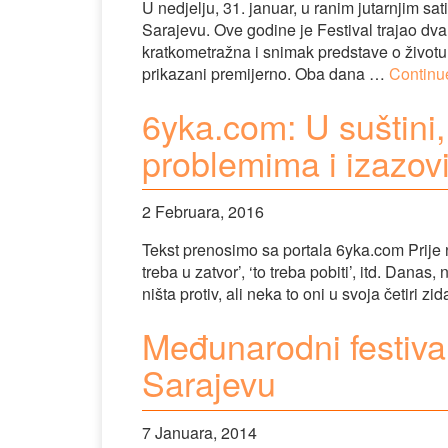
U nedjelju, 31. januar, u ranim jutarnjim sa
Sarajevu. Ove godine je Festival trajao dva 
kratkometražna i snimak predstave o životu 
prikazani premijerno. Oba dana …
Continu
6yka.com: U suštini,
problemima i izazo
2 Februara, 2016
Tekst prenosimo sa portala 6yka.com Prije nek
treba u zatvor’, ‘to treba pobiti’, itd. Danas
ništa protiv, ali neka to oni u svoja četiri zi
Međunarodni festival
Sarajevu
7 Januara, 2014