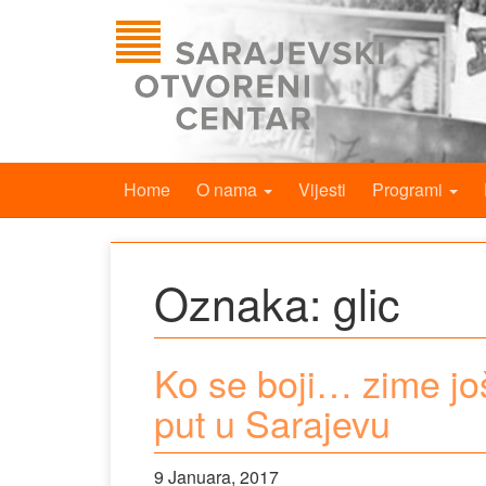
Home
O nama
Vijesti
Programi
Oznaka:
glic
Ko se boji… zime još
put u Sarajevu
9 Januara, 2017