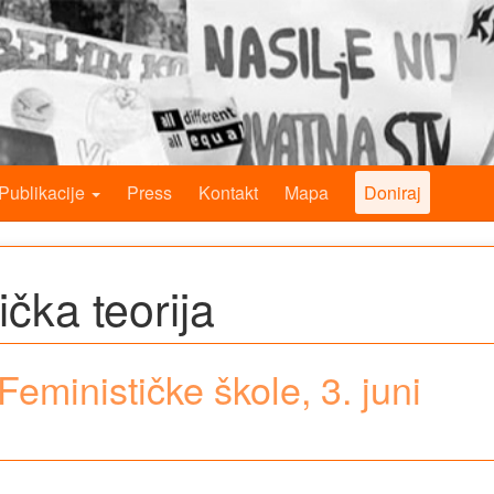
Publikacije
Press
Kontakt
Mapa
Doniraj
ička teorija
eminističke škole, 3. juni