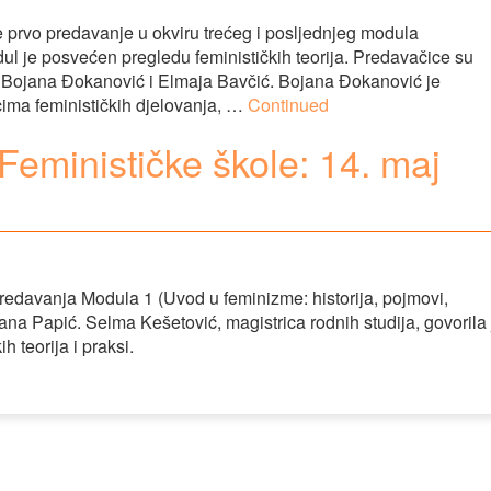
e prvo predavanje u okviru trećeg i posljednjeg modula
ul je posvećen pregledu feminističkih teorija. Predavačice su
ice Bojana Đokanović i Elmaja Bavčić. Bojana Đokanović je
cima feminističkih djelovanja, …
Continued
Feminističke škole: 14. maj
redavanja Modula 1 (Uvod u feminizme: historija, pojmovi,
ana Papić. Selma Kešetović, magistrica rodnih studija, govorila 
h teorija i praksi.