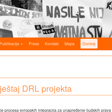
Publikacije
Press
Kontakt
Mapa
Doniraj
vještaj DRL projekta
enje procesa evropskih integracija za unapređenje ljudskih prava