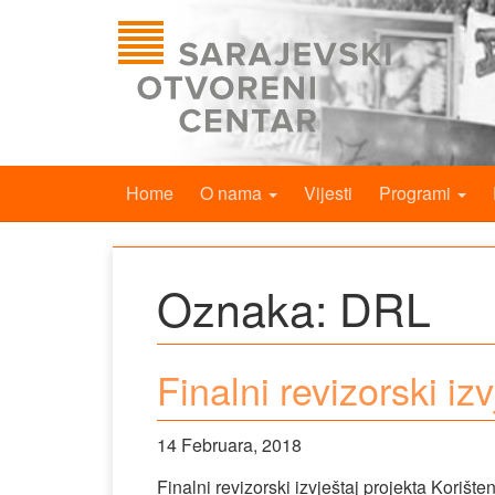
Home
O nama
Vijesti
Programi
Oznaka:
DRL
Finalni revizorski iz
14 Februara, 2018
Finalni revizorski izvještaj projekta Korišt