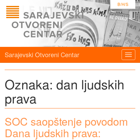
B/H/S
Sarajevski Otvoreni Centar
Togg
navig
Oznaka:
dan ljudskih
prava
SOC saopštenje povodom
Dana ljudskih prava: