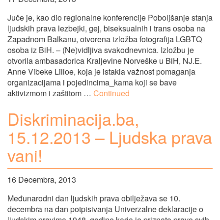
Juče je, kao dio regionalne konferencije Poboljšanje stanja
ljudskih prava lezbejki, gej, biseksualnih i trans osoba na
Zapadnom Balkanu, otvorena izložba fotografija LGBTQ
osoba iz BiH. – (Ne)vidljiva svakodnevnica. Izložbu je
otvorila ambasadorica Kraljevine Norveške u BiH, NJ.E.
Anne Vibeke Lilloe, koja je istakla važnost pomaganja
organizacijama i pojedincima_kama koji se bave
aktivizmom i zaštitom …
Continued
Diskriminacija.ba,
15.12.2013 – Ljudska prava
vani!
16 Decembra, 2013
Međunarodni dan ljudskih prava obilježava se 10.
decembra na dan potpisivanja Univerzalne deklaracije o
ljudskim pravima 1948. godine kada je priznato pravo svih