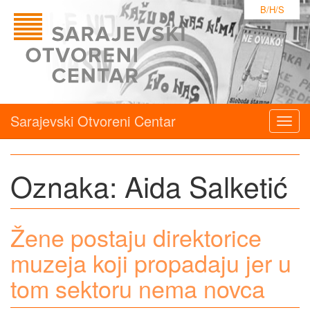
B/H/S
Sarajevski Otvoreni Centar
Togg
navig
Oznaka:
Aida Salketić
Žene postaju direktorice
muzeja koji propadaju jer u
tom sektoru nema novca