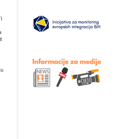
I
a
i
ju