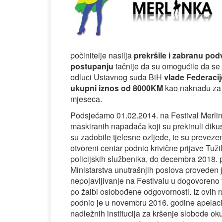
počinitelje nasilja
prekršile i zabranu po
postupanju
tačnije da su omogućile da se
odluci Ustavnog suda BiH
vlade Federacij
ukupni iznos od 8000KM
kao naknadu za sv
mjeseca.
Podsjećamo 01.02.2014. na Festival Merlink
maskiranih napadača koji su prekinuli dikus
su zadobile tjelesne ozljede, te su prevezen
otvoreni centar podnio krivične prijave Tu
policijskih službenika, do decembra 2018.
Ministarstva unutrašnjih poslova proveden j
nepojavljivanje na Festivalu u dogovoreno
po žalbi oslobođene odgovornosti. Iz ovih r
podnio je u novembru 2016. godine apelaci
nadležnih institucija za kršenje slobode o