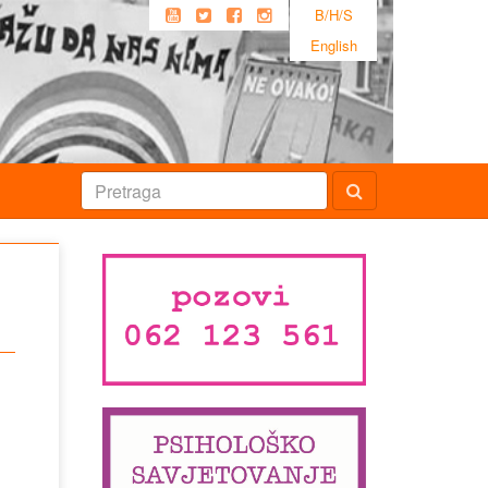
B/H/S
English