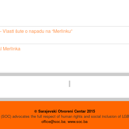
 Vlasti šute o napadu na “Merlinku”
l Merlinka
© Sarajevski Otvoreni Centar 2015
(SOC) advocates the full respect of human rights and social inclusion of L
office@soc.ba
;
www.soc.ba