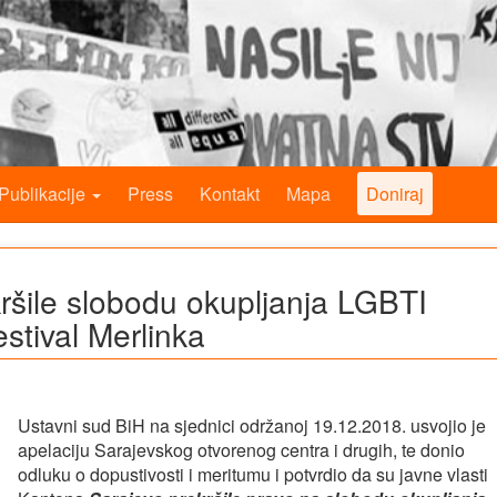
Publikacije
Press
Kontakt
Mapa
Doniraj
kršile slobodu okupljanja LGBTI
estival Merlinka
Ustavni sud BiH na sjednici održanoj 19.12.2018. usvojio je
apelaciju Sarajevskog otvorenog centra i drugih, te donio
odluku o dopustivosti i meritumu i potvrdio da su javne vlasti