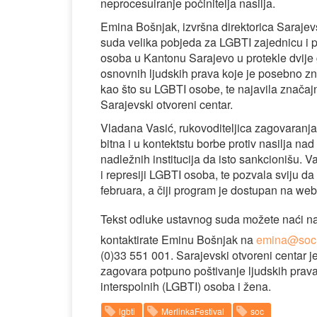
neprocesuiranje počinitelja nasilja.
Emina Bošnjak, izvršna direktorica Sarajev
suda velika pobjeda za LGBTI zajednicu i 
osoba u Kantonu Sarajevo u protekle dvije 
osnovnih ljudskih prava koje je posebno zn
kao što su LGBTI osobe, te najavila značajn
Sarajevski otvoreni centar.
Vladana Vasić, rukovoditeljica zagovaranja
bitna i u kontektstu borbe protiv nasilja n
nadležnih institucija da isto sankcionišu. V
i represiji LGBTI osoba, te pozvala sviju da
februara, a čiji program je dostupan na web
Tekst odluke ustavnog suda možete naći n
kontaktirate Eminu Bošnjak na
emina@soc
(0)33 551 001. Sarajevski otvoreni centar j
zagovara potpuno poštivanje ljudskih prava i
interspolnih (LGBTI) osoba i žena.
lgbti
MerlinkaFestival
soc