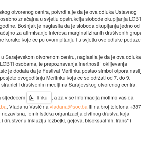
skog otvorenog centra, potvrdila je da je ova odluka Ustavnog
posebno značajna u svjetlu opstrukcija slobode okupljanja LGBT
godine. Bošnjak je naglasila da je sloboda okupljanja jedno od
ačajno za afirmisanje interesa marginaliziranih društvenih grup
e korake koje će po ovom pitanju i u svjetlu ove odluke poduzet
 u Sarajevskom otvorenom centru, naglasila je da je ova odluka
ad LGBTI osobama, te prepoznavanja inertnosti i oklijevanja
asić je dodala da je Festival Merlinka postao simbol otpora nasil
 posjete ovogodišnju Merlinku koja će se održati od 7. do 9.
 stranici i društvenim medijima Sarajevskog otvorenog centra.
a sljedećem
linku
, a za više informacija molimo vas da
.ba
, Vladanu Vasić na
vladana@soc.ba
ili na broj telefona +387
e nezavisna, feministička organizacija civilnog društva koja
 društvenu inkluziju lezbejki, gejeva, biseksualnih, trans* i