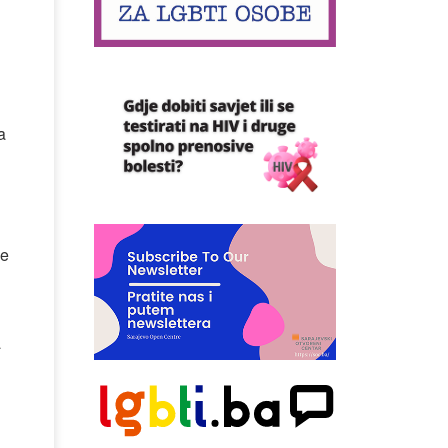
a
be
a