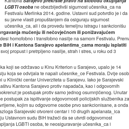
Kantona
Sarajevo prekršile pravo na slobodu okupljanja
LGBTI osoba
ne obezbijedivši sigurnost učesnika_ca na
Festivalu Merlinka 2014. godine. Ustavni sud potvrdio je i da
su javne vlasti propuštanjem da osiguraju sigurnost
učesnika_ca, ali i da provedu temeljnu istragu i sankcionišu
dvrgavanja mučenju ili nečovječnom ili ponižavajućem
 desi homofobno i transfobno nasilje na samom Festivalu. Prem
e BiH i Kantona Sarajevo apelantima_cama moraju isplatiti
oj propust i pretrpljeno nasilje, strah i stres, u roku od 3
a koji se održavao u Kinu Kriterion u Sarajevo, upalo je 14
iju koja se odvijala te napali učesnike_ce Festivala. Dvije oso
i u Klinički centar Univerziteta u Sarajevu. Iako je Sarajevski
žilaštvu Kantona Sarajevo protiv napadača, kao i odgovornih
 pokrenut je postupak protiv samo jednog osumnjičenog. Unutar
e postupak za ispitivanje odgovornosti policijskih službenika z
 vrijeme, kojim su odgovorne osobe prvo sankcionisane, a onda
azloga Sarajevski otvoreni centar i 10 drugih apelanata_ica
ju Ustavnom sudu BiH tražeći da se utvrdi odgovornost
kupljanja LGBTI osoba, te neosiguravanje učesnika_ca i