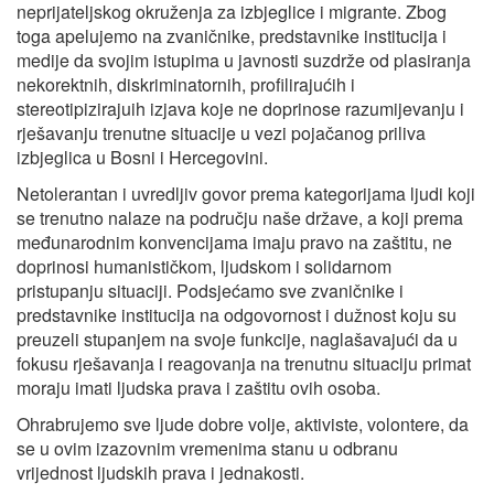
neprijateljskog okruženja za izbjeglice i migrante. Zbog
toga apelujemo na zvaničnike, predstavnike institucija i
medije da svojim istupima u javnosti suzdrže od plasiranja
nekorektnih, diskriminatornih, profilirajućih i
stereotipizirajuih izjava koje ne doprinose razumijevanju i
rješavanju trenutne situacije u vezi pojačanog priliva
izbjeglica u Bosni i Hercegovini.
Netolerantan i uvredljiv govor prema kategorijama ljudi koji
se trenutno nalaze na području naše države, a koji prema
međunarodnim konvencijama imaju pravo na zaštitu, ne
doprinosi humanističkom, ljudskom i solidarnom
pristupanju situaciji. Podsjećamo sve zvaničnike i
predstavnike institucija na odgovornost i dužnost koju su
preuzeli stupanjem na svoje funkcije, naglašavajući da u
fokusu rješavanja i reagovanja na trenutnu situaciju primat
moraju imati ljudska prava i zaštitu ovih osoba.
Ohrabrujemo sve ljude dobre volje, aktiviste, volontere, da
se u ovim izazovnim vremenima stanu u odbranu
vrijednost ljudskih prava i jednakosti.