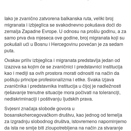
Iako je zvanično zatvorena balkanska ruta, veliki broj
migranata i izbjeglica se svakodnevno pokušava doći do
zemalja Zapadne Evrope. U odnosu na prošlu godinu, a za
samo prva dva mjeseca ove godine, broj migranata koji su
pokušali ući u Bosnu i Hercegovinu povećan je za sedam
puta.
Ovakav priliv izbjeglica i migranata predstavlja jedan od
izazova sa kojim će se zvaničnici i predstavnici institucija
kao i mediji sa ovih prostora morati odnositi na način da
poštuju principe profesionalizma i etike. Svaka izjava
zvaničnika i predstavnika institucija u čijoj je nadležnosti
rješavanje trenutne situacije mora počivati na toleranciji,
nediskriminaciji i poštivanju ljudskih prava.
Svjesni značaja slobode govora u
bosanskohercegovačkom društvu, kao jednog od temelja
za izgradnju slobodnog društva, istovremeno napominjemo
da ista ne smije biti zloupotrebljena na način za stvaranje