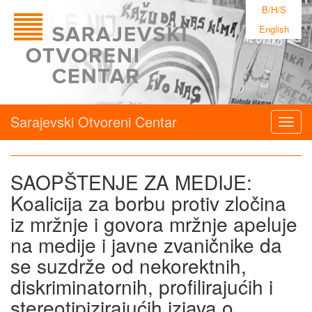
B/H/S
English
Sarajevski Otvoreni Centar
Togg
navig
SAOPŠTENJE ZA MEDIJE:
Koalicija za borbu protiv zločina
iz mržnje i govora mržnje apeluje
na medije i javne zvaničnike da
se suzdrže od nekorektnih,
diskriminatornih, profilirajućih i
stereotipizirajućih izjava o