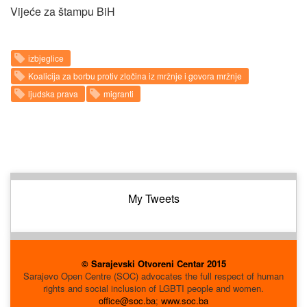
Vijeće za štampu BiH
izbjeglice
Koalicija za borbu protiv zločina iz mržnje i govora mržnje
ljudska prava
migranti
My Tweets
© Sarajevski Otvoreni Centar 2015
Sarajevo Open Centre (SOC) advocates the full respect of human
rights and social inclusion of LGBTI people and women.
office@soc.ba
;
www.soc.ba