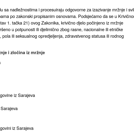
du sa nadležnostima i procesuiraju odgovorne za izazivanje mržnje i svi
osobama po zakonski propisanim osnovama. Podsjećamo da se u Krivičn
av 1. tačka 21) ovog Zakonika, krivično djelo počinjeno iz mržnje
vršeno u potpunosti ili djelimično zbog rasne, nacionalne ili etničke
, pola ili seksualnog opredjeljenja, zdravstvenog statusa ili rodnog
nje i zločina iz mržnje
a
egovine iz Sarajeva
 Sarajeva
govini iz Sarajeva