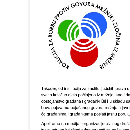
Također, od institucija za zaštitu ljudskih prava
svako krivično djelo počinjeno iz mržnje, kao i 
dostojanstvo građana i građanki BiH u skladu sa
bave pojavama pojačanog govora mržnje u javnom
će građanima i građankama poslati jasnu poruku 
Apeliramo na medije i organizacije civilnog društ
insistiraju na krivičnoj odgovornosti za počinioce