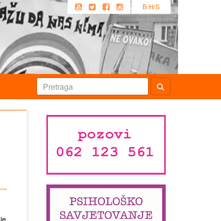
B/H/S
je