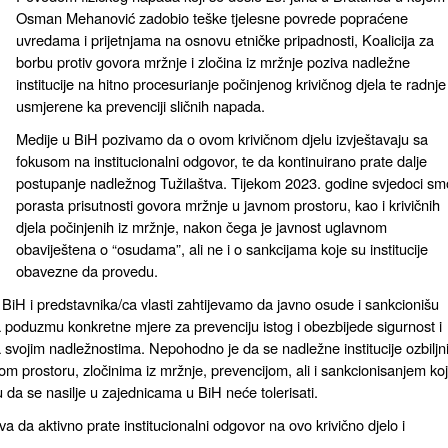
Osman Mehanović zadobio teške tjelesne povrede popraćene
uvredama i prijetnjama na osnovu etničke pripadnosti, Koalicija za
borbu protiv govora mržnje i zločina iz mržnje poziva nadležne
institucije na hitno procesurianje počinjenog krivičnog djela te radnje
usmjerene ka prevenciji sličnih napada.
Medije u BiH pozivamo da o ovom krivičnom djelu izvještavaju sa
fokusom na institucionalni odgovor, te da kontinuirano prate dalje
postupanje nadležnog Tužilaštva. Tijekom 2023. godine svjedoci sm
porasta prisutnosti govora mržnje u javnom prostoru, kao i krivičnih
djela počinjenih iz mržnje, nakon čega je javnost uglavnom
obaviještena o “osudama”, ali ne i o sankcijama koje su institucije
obavezne da provedu.
 u BiH i predstavnika/ca vlasti zahtijevamo da javno osude i sankcionišu
da poduzmu konkretne mjere za prevenciju istog i obezbijede sigurnost i
 svojim nadležnostima. Nepohodno je da se nadležne institucije ozbiljni
 prostoru, zločinima iz mržnje, prevencijom, ali i sankcionisanjem ko
da se nasilje u zajednicama u BiH neće tolerisati.
va da aktivno prate institucionalni odgovor na ovo krivično djelo i
.