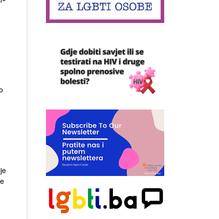
o
je
je