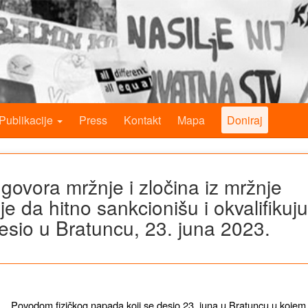
Publikacije
Press
Kontakt
Mapa
Doniraj
 govora mržnje i zločina iz mržnje
je da hitno sankcionišu i okvalifikuju
 desio u Bratuncu, 23. juna 2023.
Povodom fizičkog napada koji se desio 23. juna u Bratuncu u kojem 