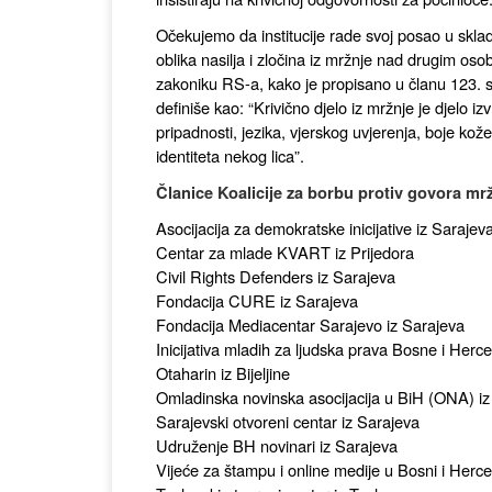
Očekujemo da institucije rade svoj posao u skla
oblika nasilja i zločina iz mržnje nad drugim 
zakoniku RS-a, kako je propisano u članu 123. st
definiše kao: “Krivično djelo iz mržnje je djelo iz
pripadnosti, jezika, vjerskog uvjerenja, boje kože
identiteta nekog lica”.
Članice Koalicije za borbu protiv govora mrž
Asocijacija za demokratske inicijative iz Sarajev
Centar za mlade KVART iz Prijedora
Civil Rights Defenders iz Sarajeva
Fondacija CURE iz Sarajeva
Fondacija Mediacentar Sarajevo iz Sarajeva
Inicijativa mladih za ljudska prava Bosne i Herc
Otaharin iz Bijeljine
Omladinska novinska asocijacija u BiH (ONA) iz
Sarajevski otvoreni centar iz Sarajeva
Udruženje BH novinari iz Sarajeva
Vijeće za štampu i online medije u Bosni i Herce