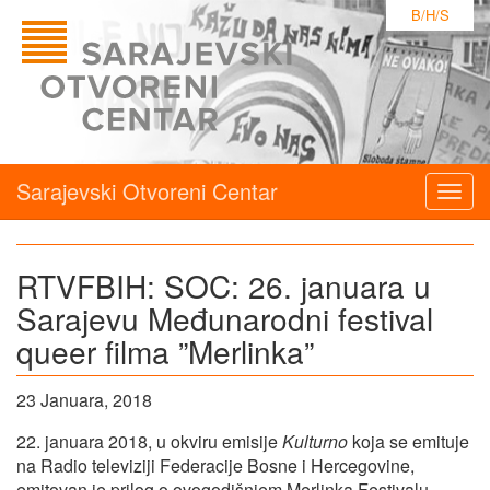
B/H/S
Sarajevski Otvoreni Centar
Togg
navig
RTVFBIH: SOC: 26. januara u
Sarajevu Međunarodni festival
queer filma ”Merlinka”
23 Januara, 2018
22. januara 2018, u okviru emisije
Kulturno
koja se emituje
na Radio televiziji Federacije Bosne i Hercegovine,
emitovan je prilog o ovogodišnjem Merlinka Festivalu.