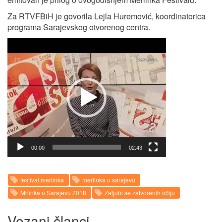
Za RTVFBiH je govorila Lejla Huremović, koordinatorica
programa Sarajevskog otvorenog centra.
Video
Player
00:00
02:43
festival merlinka
merlinka u sarajevu
Mrlinka u Sarajevu 2018
Zaljubi se zatvorenih očiju
Vezani članci