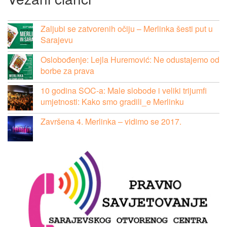
Zaljubi se zatvorenih očiju – Merlinka šesti put u
Sarajevu
Oslobođenje: Lejla Huremović: Ne odustajemo od
borbe za prava
10 godina SOC-a: Male slobode i veliki trijumfi
umjetnosti: Kako smo gradili_e Merlinku
Završena 4. Merlinka – vidimo se 2017.