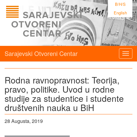
B/H/S
English
Sarajevski Otvoreni Centar
Togg
navig
Rodna ravnopravnost: Teorija,
pravo, politike. Uvod u rodne
studije za studentice i studente
društvenih nauka u BiH
28 Augusta, 2019