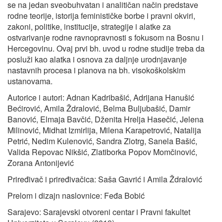
se na jedan sveobuhvatan i analitičan način predstave
rodne teorije, istorija feminističke borbe i pravni okviri,
zakoni, politike, institucije, strategije i alatke za
ostvarivanje rodne ravnopravnosti s fokusom na Bosnu i
Hercegovinu. Ovaj prvi bh. uvod u rodne studije treba da
posluži kao alatka i osnova za daljnje urodnjavanje
nastavnih procesa i planova na bh. visokoškolskim
ustanovama.
Autorice i autori: Adnan Kadribašić, Adrijana Hanušić
Bećirović, Amila Ždralović, Belma Buljubašić, Damir
Banović, Elmaja Bavčić, Dženita Hrelja Hasečić, Jelena
Milinović, Midhat Izmirlija, Milena Karapetrović, Natalija
Petrić, Nedim Kulenović, Sandra Zlotrg, Sanela Bašić,
Valida Repovac Nikšić, Zlatiborka Popov Momčinović,
Zorana Antonijević
Priređivač i priređivačica: Saša Gavrić i Amila Ždralović
Prelom i dizajn naslovnice: Feđa Bobić
Sarajevo: Sarajevski otvoreni centar i Pravni fakultet