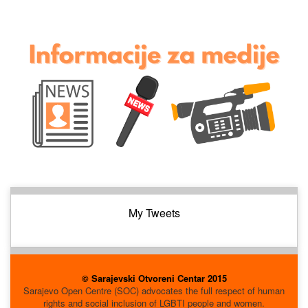
My Tweets
© Sarajevski Otvoreni Centar 2015
Sarajevo Open Centre (SOC) advocates the full respect of human
rights and social inclusion of LGBTI people and women.