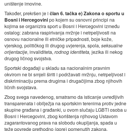
uništenje imovine.
Također, prekršen je i
član 6. tačka e) Zakona o sportu u
Bosni i Hercegovini
po kojem su osnovni principi na
kojima se organizira sport u Bosni i Hercegovini između
ostalog: zabrana raspirivanja mržnje i netrpeljivosti na
osnovu nacionalne ili etničke pripadnosti, boje kože,
vjerskog, političkog ili drugog uvjerenja, spola,
seksualne
orijentacije
, invaliditeta,
rodnog identiteta,
jezika ili nekog
drugog ličnog svojstva.
Sportski događaji u skladu sa nacionalnim pravnim
okvirom ne bi smjeli širiti i podržavati mržnju, netrpeljivost i
diskriminaciju prema drugima i drugačijima zbog njihovih
ličnih svojstava.
Zbog svega navedenog, smatramo da isticanje uvredljivih
transparenata i obilježja na sportskim terenima protiv jedne
skupine građana i građanki, u ovom slučaju LGBTI osoba u
Bosni i Hercegovini, zbog korištenja njihovog Ustavom
zagarantovanog prava na slobodu okupljanja, spada u
teže povrede prethodno (gore) pomenutih zakona.