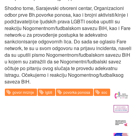
Shodno tome, Sarajevski otvoreni centar, Organizacioni
odbor prve Bh.povorke ponosa, kao i brojni aktivisti/kinje i
podržavatelji/ce ljudskih prava LGBTI osoba uputili su
reakciju Nogomentnom/fudbalskom savezu BiH, kao i Fare
network-u za provođenje postupka te adekvatno
sankcionisanje odgovornih lica. Do sada se oglasio Fare
network, te su u svom odgovoru na prijavu incidenta, naveli
da su uputili pismo Nogomentnom/fudbalskom savezu BiH
u kojem su zatražili da se Nogomentni/fudbalski savez
očituje po pitanju ovog slučaja te provedu adekvatnu
istragu. Očekujemo i reakciju Nogomentnog/fudbalksog
saveza BiH.
govor mrznje
lgbti
povorka ponosa
soc