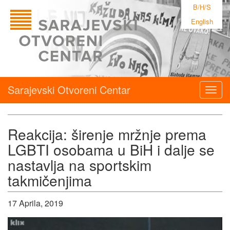
B/H/S
English
Sarajevski Otvoreni Centar
Togg
navig
Reakcija: širenje mržnje prema
LGBTI osobama u BiH i dalje se
nastavlja na sportskim
takmičenjima
17 Aprila, 2019