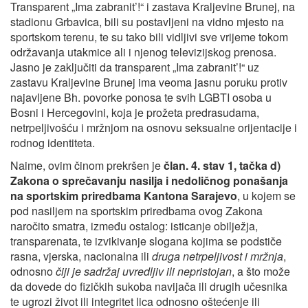
Transparent „Ima zabranit’!“ i zastava Kraljevine Brunej, na
stadionu Grbavica, bili su postavljeni na vidno mjesto na
sportskom terenu, te su tako bili vidljivi sve vrijeme tokom
održavanja utakmice ali i njenog televizijskog prenosa.
Jasno je zaključiti da transparent „Ima zabranit’!“ uz
zastavu Kraljevine Brunej ima veoma jasnu poruku protiv
najavljene Bh. povorke ponosa te svih LGBTI osoba u
Bosni i Hercegovini, koja je prožeta predrasudama,
netrpeljivošću i mržnjom na osnovu seksualne orijentacije i
rodnog identiteta.
Naime, ovim činom prekršen je
član. 4. stav 1, tačka d)
Zakona o sprečavanju nasilja i nedoličnog ponašanja
na sportskim priredbama Kantona Sarajevo
, u kojem se
pod nasiljem na sportskim priredbama ovog Zakona
naročito smatra, između ostalog: isticanje obilježja,
transparenata, te izvikivanje slogana kojima se podstiče
rasna, vjerska, nacionalna ili
druga netrpeljivost i mržnja
,
odnosno
čiji je sadržaj uvredljiv ili nepristojan
, a što može
da dovede do fizičkih sukoba navijača ili drugih učesnika
te ugrozi život ili integritet lica odnosno oštećenje ili