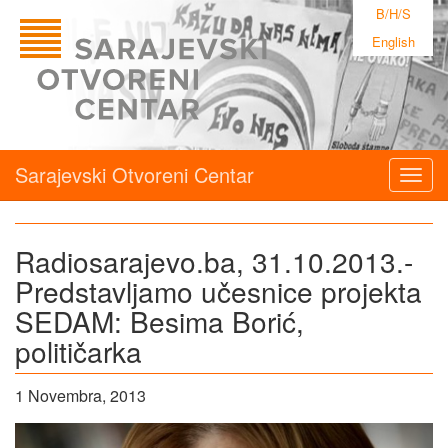
B/H/S
English
Sarajevski Otvoreni Centar
Togg
navig
Radiosarajevo.ba, 31.10.2013.-
Predstavljamo učesnice projekta
SEDAM: Besima Borić,
političarka
1 Novembra, 2013