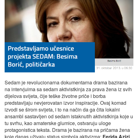
Sedam je revolucionarna dokumentarna drama bazirana
na intervjuima sa sedam aktivistkinja za prava žena iz svih
dijelova svijeta, čije teške životne priče i borba
predstavljaju nevjerovatan izvor inspiracije. Ovaj komad
izvodi se širom svijeta, i to na način da ga čita lokalni
ansambl sastavljen od sedam istaknutih aktivistkinja koje u
tu svrhu, kao amaterske glumice, ostvaruju uloge
protagonistica teksta. Drama je bazirana na pričama žena
koje danas uživaju status simbola aktivizma:
Ferida Azizi