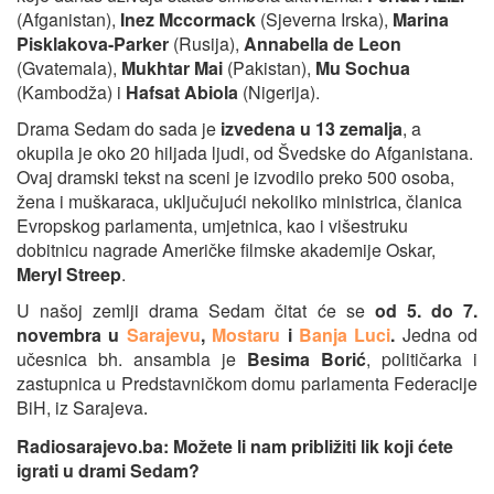
(Afganistan),
Inez Mccormack
(Sjeverna Irska),
Marina
Pisklakova-Parker
(Rusija),
Annabella de Leon
(Gvatemala),
Mukhtar Mai
(Pakistan),
Mu Sochua
(Kambodža) i
Hafsat Abiola
(Nigerija).
Drama Sedam do sada je
izvedena u 13 zemalja
, a
okupila je oko 20 hiljada ljudi, od Švedske do Afganistana.
Ovaj dramski tekst na sceni je izvodilo preko 500 osoba,
žena i muškaraca, uključujući nekoliko ministrica, članica
Evropskog parlamenta, umjetnica, kao i višestruku
dobitnicu nagrade Američke filmske akademije Oskar,
Meryl Streep
.
U našoj zemlji drama Sedam čitat će se
od 5. do 7.
novembra u
Sarajevu
,
Mostaru
i
Banja Luci
.
Jedna od
učesnica bh. ansambla je
Besima Borić
, političarka i
zastupnica u Predstavničkom domu parlamenta Federacije
BiH, iz Sarajeva
.
Radiosarajevo.ba: Možete li nam približiti lik koji ćete
igrati u drami Sedam?