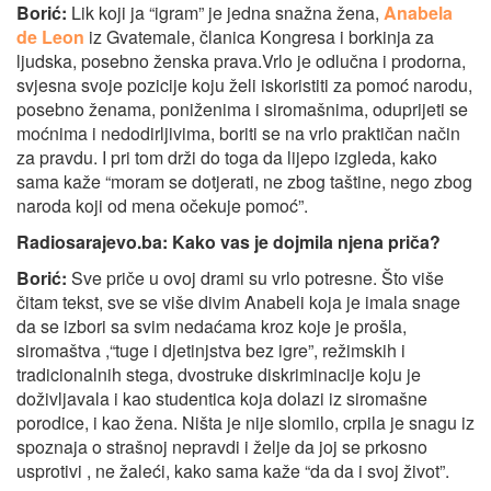
Borić:
Lik koji ja “igram” je jedna snažna žena,
Anabela
de Leon
iz Gvatemale, članica Kongresa i borkinja za
ljudska, posebno ženska prava.Vrlo je odlučna i prodorna,
svjesna svoje pozicije koju želi iskoristiti za pomoć narodu,
posebno ženama, poniženima i siromašnima, oduprijeti se
moćnima i nedodirljivima, boriti se na vrlo praktičan način
za pravdu. I pri tom drži do toga da lijepo izgleda, kako
sama kaže “moram se dotjerati, ne zbog taštine, nego zbog
naroda koji od mena očekuje pomoć”.
Radiosarajevo.ba:
Ka
ko vas je dojmila njena priča?
Borić:
Sve priče u ovoj drami su vrlo potresne. Što više
čitam tekst, sve se više divim Anabeli koja je imala snage
da se izbori sa svim nedaćama kroz koje je prošla,
siromaštva ,“tuge i djetinjstva bez igre”, režimskih i
tradicionalnih stega, dvostruke diskriminacije koju je
doživljavala i kao studentica koja dolazi iz siromašne
porodice, i kao žena. Ništa je nije slomilo, crpila je snagu iz
spoznaja o strašnoj nepravdi i želje da joj se prkosno
usprotivi , ne žaleći, kako sama kaže “da da i svoj život”.