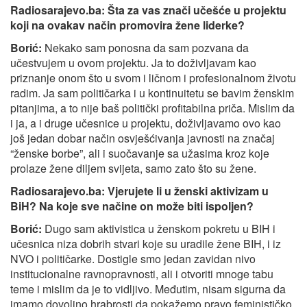
Radiosarajevo.ba:
Š
ta za vas znači učešće u projektu
koji na ovakav način promovira žene liderke?
Borić:
Nekako sam ponosna da sam pozvana da
učestvujem u ovom projektu. Ja to doživljavam kao
priznanje onom što u svom i ličnom i profesionalnom životu
radim. Ja sam političarka i u kontinuitetu se bavim ženskim
pitanjima, a to nije baš politički profitabilna priča. Mislim da
i ja, a i druge učesnice u projektu, doživljavamo ovo kao
još jedan dobar način osvješćivanja javnosti na značaj
“ženske borbe”, ali i suočavanje sa užasima kroz koje
prolaze žene diljem svijeta, samo zato što su žene.
Radiosarajevo.ba:
Vjerujete li u ženski aktivizam u
BiH? Na koje sve načine on može biti ispoljen?
Borić:
Dugo sam aktivistica u ženskom pokretu u BIH i
učesnica niza dobrih stvari koje su uradile žene BIH, i iz
NVO i političarke. Dostigle smo jedan zavidan nivo
institucionalne ravnopravnosti, ali i otvoriti mnoge tabu
teme i mislim da je to vidljivo. Međutim, nisam sigurna da
imamo dovoljno hrabrosti da pokažemo pravo feminističko