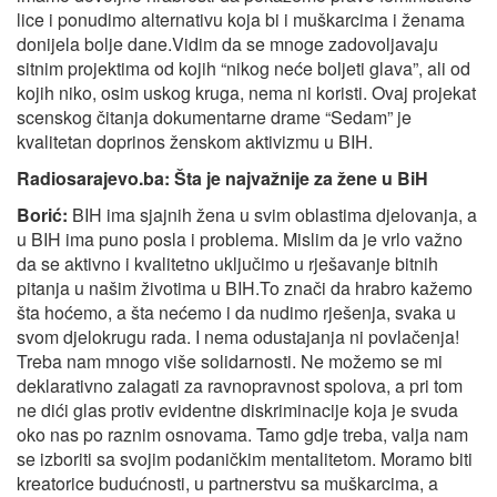
lice i ponudimo alternativu koja bi i muškarcima i ženama
donijela bolje dane.Vidim da se mnoge zadovoljavaju
sitnim projektima od kojih “nikog neće boljeti glava”, ali od
kojih niko, osim uskog kruga, nema ni koristi. Ovaj projekat
scenskog čitanja dokumentarne drame “Sedam” je
kvalitetan doprinos ženskom aktivizmu u BIH.
Radiosarajevo.ba:
Š
ta je najvažnije za žene u BiH
Borić:
BIH ima sjajnih žena u svim oblastima djelovanja, a
u BIH ima puno posla i problema. Mislim da je vrlo važno
da se aktivno i kvalitetno uključimo u rješavanje bitnih
pitanja u našim životima u BIH.To znači da hrabro kažemo
šta hoćemo, a šta nećemo i da nudimo rješenja, svaka u
svom djelokrugu rada. I nema odustajanja ni povlačenja!
Treba nam mnogo više solidarnosti. Ne možemo se mi
deklarativno zalagati za ravnopravnost spolova, a pri tom
ne dići glas protiv evidentne diskriminacije koja je svuda
oko nas po raznim osnovama. Tamo gdje treba, valja nam
se izboriti sa svojim podaničkim mentalitetom. Moramo biti
kreatorice budućnosti, u partnerstvu sa muškarcima, a