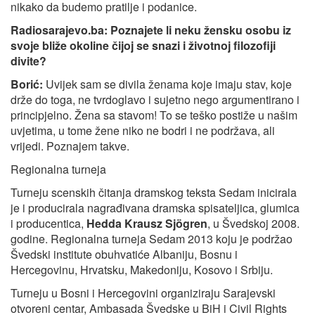
nikako da budemo pratilje i podanice.
Radiosarajevo.ba:
Poznajete li neku žensku osobu iz
svoje bliže okoline čijoj se snazi i životnoj filozofiji
divite?
Borić:
Uvijek sam se divila ženama koje imaju stav, koje
drže do toga, ne tvrdoglavo i sujetno nego argumentirano i
principjelno. Žena sa stavom! To se teško postiže u našim
uvjetima, u tome žene niko ne bodri i ne podržava, ali
vrijedi. Poznajem takve.
Regionalna turneja
Turneju scenskih čitanja dramskog teksta Sedam inicirala
je i producirala nagrađivana dramska spisateljica, glumica
i producentica,
Hedda Krausz Sjögren
, u Švedskoj 2008.
godine. Regionalna turneja Sedam 2013 koju je podržao
Švedski institute obuhvatiće Albaniju, Bosnu i
Hercegovinu, Hrvatsku, Makedoniju, Kosovo i Srbiju.
Turneju u Bosni i Hercegovini organiziraju Sarajevski
otvoreni centar, Ambasada Švedske u BiH i Civil Rights