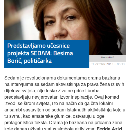
Sedam je revolucionarna dokumentarna drama bazirana
na intervjuima sa sedam aktivistkinja za prava žena iz svih
dijelova svijeta, čije teške životne priče i borba
predstavljaju nevjerovatan izvor inspiracije. Ovaj komad
izvodi se širom svijeta, i to na način da ga čita lokalni
ansambl sastavljen od sedam istaknutih aktivistkinja koje u
tu svrhu, kao amaterske glumice, ostvaruju uloge
protagonistica teksta. Drama je bazirana na pričama žena
koje danas uživaju status simbola aktivizma:
Ferida Azizi