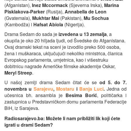
(Afganistan),
Inez Mccormack
(Sjeverna Irska),
Marina
Pisklakova-Parker
(Rusija),
Annabella de Leon
(Gvatemala),
Mukhtar Mai
(Pakistan),
Mu Sochua
(Kambodža) i
Hafsat Abiola
(Nigerija).
Drama Sedam do sada je
izvedena u 13 zemalja
, a
okupila je oko 20 hiljada ljudi, od Švedske do Afganistana.
Ovaj dramski tekst na sceni je izvodilo preko 500 osoba,
žena i muškaraca, uključujući nekoliko ministrica, članica
Evropskog parlamenta, umjetnica, kao i višestruku
dobitnicu nagrade Američke filmske akademije Oskar,
Meryl Streep
.
U našoj zemlji drama Sedam čitat će se
od 5. do 7.
novembra u
Sarajevu
,
Mostaru
i
Banja Luci
.
Jedna od
učesnica bh. ansambla je
Besima Borić
, političarka i
zastupnica u Predstavničkom domu parlamenta Federacije
BiH, iz Sarajeva
.
Radiosarajevo.ba: Možete li nam približiti lik koji ćete
igrati u drami Sedam?