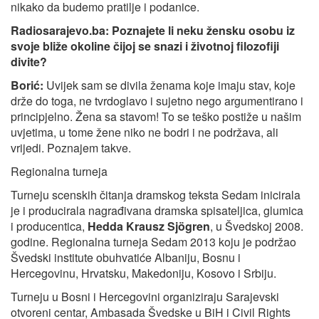
nikako da budemo pratilje i podanice.
Radiosarajevo.ba:
Poznajete li neku žensku osobu iz
svoje bliže okoline čijoj se snazi i životnoj filozofiji
divite?
Borić:
Uvijek sam se divila ženama koje imaju stav, koje
drže do toga, ne tvrdoglavo i sujetno nego argumentirano i
principjelno. Žena sa stavom! To se teško postiže u našim
uvjetima, u tome žene niko ne bodri i ne podržava, ali
vrijedi. Poznajem takve.
Regionalna turneja
Turneju scenskih čitanja dramskog teksta Sedam inicirala
je i producirala nagrađivana dramska spisateljica, glumica
i producentica,
Hedda Krausz Sjögren
, u Švedskoj 2008.
godine. Regionalna turneja Sedam 2013 koju je podržao
Švedski institute obuhvatiće Albaniju, Bosnu i
Hercegovinu, Hrvatsku, Makedoniju, Kosovo i Srbiju.
Turneju u Bosni i Hercegovini organiziraju Sarajevski
otvoreni centar, Ambasada Švedske u BiH i Civil Rights