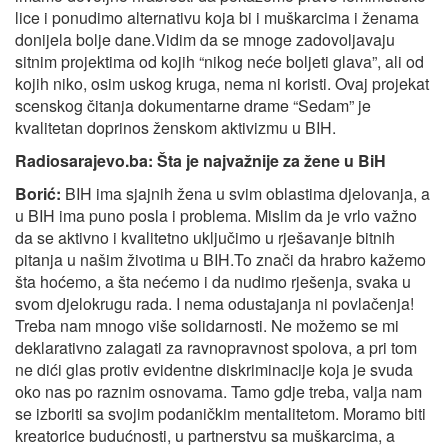
lice i ponudimo alternativu koja bi i muškarcima i ženama
donijela bolje dane.Vidim da se mnoge zadovoljavaju
sitnim projektima od kojih “nikog neće boljeti glava”, ali od
kojih niko, osim uskog kruga, nema ni koristi. Ovaj projekat
scenskog čitanja dokumentarne drame “Sedam” je
kvalitetan doprinos ženskom aktivizmu u BIH.
Radiosarajevo.ba:
Š
ta je najvažnije za žene u BiH
Borić:
BIH ima sjajnih žena u svim oblastima djelovanja, a
u BIH ima puno posla i problema. Mislim da je vrlo važno
da se aktivno i kvalitetno uključimo u rješavanje bitnih
pitanja u našim životima u BIH.To znači da hrabro kažemo
šta hoćemo, a šta nećemo i da nudimo rješenja, svaka u
svom djelokrugu rada. I nema odustajanja ni povlačenja!
Treba nam mnogo više solidarnosti. Ne možemo se mi
deklarativno zalagati za ravnopravnost spolova, a pri tom
ne dići glas protiv evidentne diskriminacije koja je svuda
oko nas po raznim osnovama. Tamo gdje treba, valja nam
se izboriti sa svojim podaničkim mentalitetom. Moramo biti
kreatorice budućnosti, u partnerstvu sa muškarcima, a