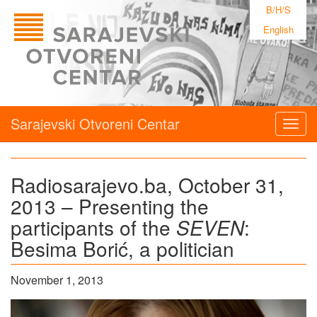
B/H/S
English
Sarajevski Otvoreni Centar
Togg
navig
Radiosarajevo.ba, October 31,
2013 – Presenting the
participants of the
SEVEN
:
Besima Borić, a politician
November 1, 2013