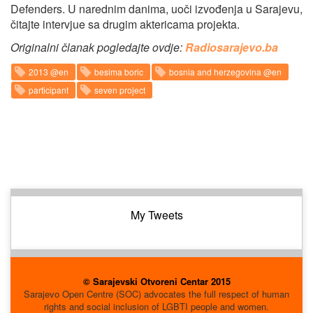
Defenders. U narednim danima, uoči izvođenja u Sarajevu,
čitajte intervjue sa drugim aktericama projekta.
Originalni članak pogledajte ovdje:
Radiosarajevo.ba
2013 @en
besima boric
bosnia and herzegovina @en
participant
seven project
My Tweets
© Sarajevski Otvoreni Centar 2015
Sarajevo Open Centre (SOC) advocates the full respect of human
rights and social inclusion of LGBTI people and women.