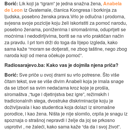
Borić:
Lik koji ja “igram” je jedna snažna žena,
Anabela
de Leon
iz Gvatemale, članica Kongresa i borkinja za
ljudska, posebno ženska prava.Vrlo je odlučna i prodorna,
svjesna svoje pozicije koju želi iskoristiti za pomoć narodu,
posebno ženama, poniženima i siromašnima, oduprijeti se
moćnima i nedodirljivima, boriti se na vrlo praktičan način
za pravdu. I pri tom drži do toga da lijepo izgleda, kako
sama kaže “moram se dotjerati, ne zbog taštine, nego zbog
naroda koji od mena očekuje pomoć”.
Radiosarajevo.ba:
Ka
ko vas je dojmila njena priča?
Borić:
Sve priče u ovoj drami su vrlo potresne. Što više
čitam tekst, sve se više divim Anabeli koja je imala snage
da se izbori sa svim nedaćama kroz koje je prošla,
siromaštva ,“tuge i djetinjstva bez igre”, režimskih i
tradicionalnih stega, dvostruke diskriminacije koju je
doživljavala i kao studentica koja dolazi iz siromašne
porodice, i kao žena. Ništa je nije slomilo, crpila je snagu iz
spoznaja o strašnoj nepravdi i želje da joj se prkosno
usprotivi , ne žaleći, kako sama kaže “da da i svoj život”.