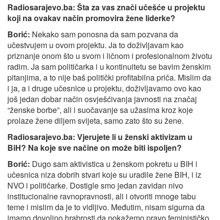
Radiosarajevo.ba:
Š
ta za vas znači učešće u projektu
koji na ovakav način promovira žene liderke?
Borić:
Nekako sam ponosna da sam pozvana da
učestvujem u ovom projektu. Ja to doživljavam kao
priznanje onom što u svom i ličnom i profesionalnom životu
radim. Ja sam političarka i u kontinuitetu se bavim ženskim
pitanjima, a to nije baš politički profitabilna priča. Mislim da
i ja, a i druge učesnice u projektu, doživljavamo ovo kao
još jedan dobar način osvješćivanja javnosti na značaj
“ženske borbe”, ali i suočavanje sa užasima kroz koje
prolaze žene diljem svijeta, samo zato što su žene.
Radiosarajevo.ba:
Vjerujete li u ženski aktivizam u
BiH? Na koje sve načine on može biti ispoljen?
Borić:
Dugo sam aktivistica u ženskom pokretu u BIH i
učesnica niza dobrih stvari koje su uradile žene BIH, i iz
NVO i političarke. Dostigle smo jedan zavidan nivo
institucionalne ravnopravnosti, ali i otvoriti mnoge tabu
teme i mislim da je to vidljivo. Međutim, nisam sigurna da
imamo dovoljno hrabrosti da pokažemo pravo feminističko