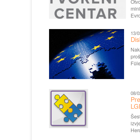
Otvo
mini
Evro
13/0
Dis
Nak
proš
Füle
08/0
Pre
LG
Šest
izvj
Herc