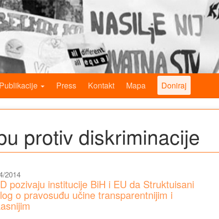
Publikacije
Press
Kontakt
Mapa
Doniraj
bu protiv diskriminacije
4/2014
 pozivaju institucije BiH i EU da Struktuisani
alog o pravosuđu učine transparentnijim i
kasnijim