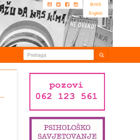
B/H/S
English