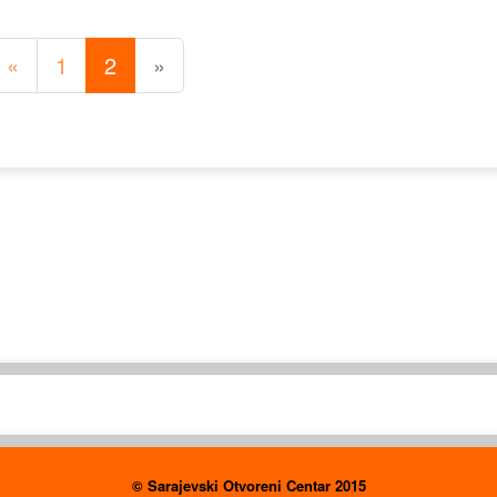
«
1
2
»
© Sarajevski Otvoreni Centar 2015