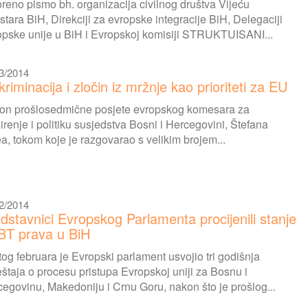
reno pismo bh. organizacija civilnog društva Vijeću
stara BiH, Direkciji za evropske integracije BiH, Delegaciji
pske unije u BiH i Evropskoj komisiji STRUKTUISANI...
3/2014
kriminacija i zločin iz mržnje kao prioriteti za EU
on prošlosedmične posjete evropskog komesara za
irenje i politiku susjedstva Bosni i Hercegovini, Štefana
a, tokom koje je razgovarao s velikim brojem...
2/2014
dstavnici Evropskog Parlamenta procijenili stanje
BT prava u BiH
og februara je Evropski parlament usvojio tri godišnja
eštaja o procesu pristupa Evropskoj uniji za Bosnu i
egovinu, Makedoniju i Crnu Goru, nakon što je prošlog...