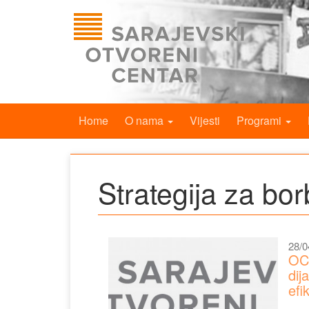
Home
O nama
Vijesti
Programi
Strategija za bor
28/0
OCD
dij
efi