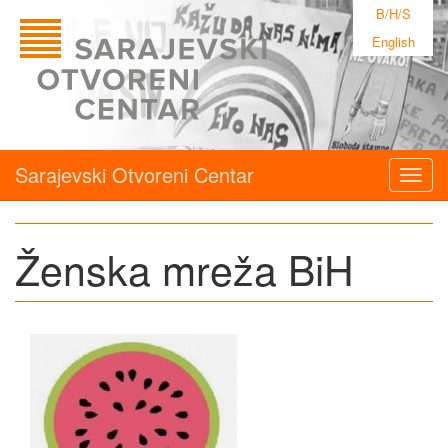
B/H/S
English
Sarajevski Otvoreni Centar
Togg
navig
Ženska mreža BiH