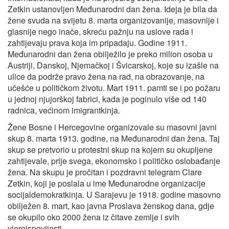
Zetkin ustanovljen Međunarodni dan žena. Ideja je bila da
žene svuda na svijetu 8. marta organizovanije, masovnije i
glasnije nego inače, skreću pažnju na uslove rada i
zahtijevaju prava koja im pripadaju. Godine 1911.
Međunarodni dan žena obilježilo je preko milion osoba u
Austriji, Danskoj, Njemačkoj i Švicarskoj, koje su izašle na
ulice da podrže pravo žena na rad, na obrazovanje, na
učešće u političkom životu. Mart 1911. pamti se i po požaru
u jednoj njujorškoj fabrici, kada je poginulo više od 140
radnica, većinom imigrantkinja.
Žene Bosne i Hercegovine organizovale su masovni javni
skup 8. marta 1913. godine, na Međunarodni dan žena. Taj
skup se pretvorio u protestni skup na kojem su okupljene
zahtijevale, prije svega, ekonomsko i političko oslobađanje
žena. Na skupu je pročitan i pozdravni telegram Clare
Zetkin, koji je poslala u ime Međunarodne organizacije
socijaldemokratkinja. U Sarajevu je 1918. godine masovno
obilježen 8. mart, kao javna Proslava ženskog dana, gdje
se okupilo oko 2000 žena iz čitave zemlje i svih
vjeroispovijesti.