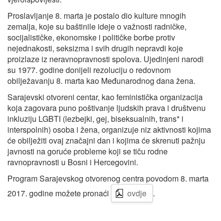
Proslavljanje 8. marta je postalo dio kulture mnogih
zemalja, koje su baštinile ideje o važnosti radničke,
socijalističke, ekonomske i političke borbe protiv
nejednakosti, seksizma i svih drugih nepravdi koje
proizlaze iz neravnopravnosti spolova. Ujedinjeni narodi
su 1977. godine donijeli rezoluciju o redovnom
obilježavanju 8. marta kao Međunarodnog dana žena.
Sarajevski otvoreni centar, kao feministička organizacija
koja zagovara puno poštivanje ljudskih prava i društvenu
inkluziju LGBTI (lezbejki, gej, biseksualnih, trans* i
interspolnih) osoba i žena, organizuje niz aktivnosti kojima
će obilježiti ovaj značajni dan i kojima će skrenuti pažnju
javnosti na goruće probleme koji se tiču rodne
ravnopravnosti u Bosni i Hercegovini.
Program Sarajevskog otvorenog centra povodom 8. marta
2017. godine možete pronaći
ovdje
.