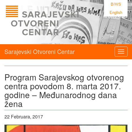
B/H/S
English
Sarajevski Otvoreni Centar
Togg
navig
Program Sarajevskog otvorenog
centra povodom 8. marta 2017.
godine – Međunarodnog dana
žena
22 Februara, 2017