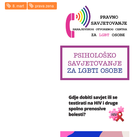
8. mart
prava zena