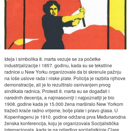
Ideja i simbolika 8. marta vezuje se za početke
industrijalizacije i 1857. godinu, kada su se tekstilne
radnice u New Yorku organizovale da bi skrenule pažnju
na loše uslove rada i niske plate. Policija je razbila njihove
demonstracije, ali je to rezultiralo osnivanjem prvog
sindikata radnica. Protesti 8. marta su se događali i
narednih decenija, a najmasovniji i najpoznatiji je bio
1908. godine kada je 15.000 žena marširalo New Yorkom
tražeći kraće radno vrijeme, bolje plate i pravo glasa. U
Kopenhagenu je 1910. godine održana prva Međunarodna
ženska konferencija, koju je organizovala Socijalistička
internacionala, kada je na prijedlog socijalistkinje Clare