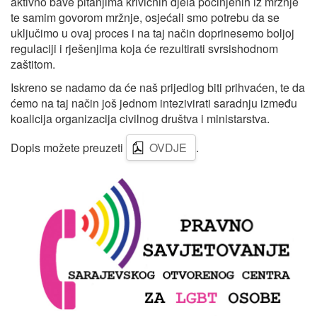
aktivno bave pitanjima krivičnih djela počinjenih iz mržnje
te samim govorom mržnje, osjećali smo potrebu da se
uključimo u ovaj proces i na taj način doprinesemo boljoj
regulaciji i rješenjima koja će rezultirati svrsishodnom
zaštitom.
Iskreno se nadamo da će naš prijedlog biti prihvaćen, te da
ćemo na taj način još jednom intezivirati saradnju između
koalicija organizacija civilnog društva i ministarstva.
Dopis možete preuzeti
OVDJE
.