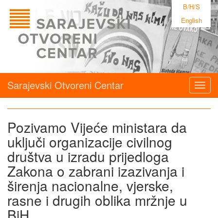
B/H/S
English
Sarajevski Otvoreni Centar
Togg
navig
Pozivamo Vijeće ministara da
uključi organizacije civilnog
društva u izradu prijedloga
Zakona o zabrani izazivanja i
širenja nacionalne, vjerske,
rasne i drugih oblika mržnje u
BiH