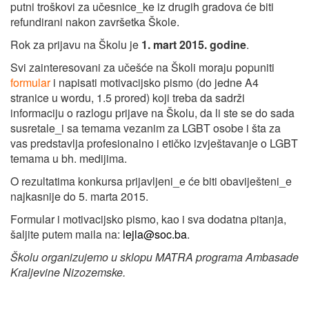
putni troškovi za učesnice_ke iz drugih gradova će biti
refundirani nakon završetka Škole.
Rok za prijavu na Školu je
1. mart 2015. godine
.
Svi zainteresovani za učešće na Školi moraju popuniti
formular
i napisati motivacijsko pismo (do jedne A4
stranice u wordu, 1.5 prored) koji treba da sadrži
informaciju o razlogu prijave na Školu, da li ste se do sada
susretale_i sa temama vezanim za LGBT osobe i šta za
vas predstavlja profesionalno i etičko izvještavanje o LGBT
temama u bh. medijima.
O rezultatima konkursa prijavljeni_e će biti obaviješteni_e
najkasnije do 5. marta 2015.
Formular i motivacijsko pismo, kao i sva dodatna pitanja,
šaljite putem maila na:
lejla@soc.ba
.
Školu organizujemo u sklopu MATRA programa Ambasade
Kraljevine Nizozemske.