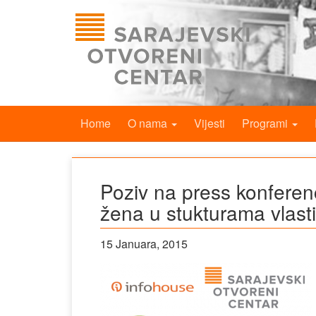
Home
O nama
Vijesti
Programi
Poziv na press konferenc
žena u stukturama vlasti
15 Januara, 2015