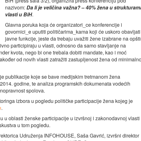
BiH (press sala 3/2), organizira press konferenciju pod
nazivom:
Da li je veličina važna? – 40% žena u strukturam
vlasti u BiH
.
Glavna poruka koja će organizatori_ce konferencije i
govornici_e uputiti političarima_kama koji će uskoro obavljati
javne funkcije, jeste da trebaju uvažiti žene izabrane na opšt
ivno participiraju u vlasti, odnosno da samo stavljanje na
ender kvota, nego bi one trebala dobiti mandate, kao i moć
akođer od novih vlasti zatražiti zastupljenost žena od minimaln
dvije publikacije koje se bave medijskim tretmanom žena
a 2014. godine, te analiza programskih dokumenata vodećih
ravnopravnost spolova.
itoringa izbora u pogledu političke participacije žena kojeg je
e
.
ju u oblasti ženske participacije u izvršnoj i zakonodavnoj vlasti
skustva u tom pogledu.
irektorica Udruženja INFOHOUSE, Saša Gavrić, izvršni direktor