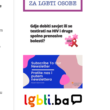
a
im
o
 u