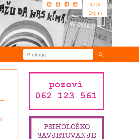
B/H/S
English
m