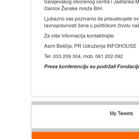
Sarajevskog otvorenog centra i Jadranka Mi
članice Ženske mreže BiH.
Ljubazno vas pozivamo da prisustvujete ovoj
ravnopravnosti žena u političkom životu na
Za više informacija kontaktirajte:
Asim Bešlija, PR Udruženja INFOHOUSE
Tel. 033 209 304, mob. 061 202 092
Press konferenciju su podržali Fondacij
My Tweets