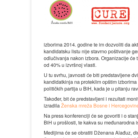
izborima 2014. godine te im dozvoliti da akt
kandidatsku listu nije stavrno poštivanje g
odlučivanja nakon izbora. Organizacije će t
od 40% u izvršnoj vlasti.
U tu svrhu, javnosti će biti predstavljene 
kandidatkinja na proteklim opštim izborim
političkih partija u BiH, kada je u pitanju 
Također, bit će predstavljeni i rezultati mon
izradila
Ženska mreža Bosne i Hercegovin
Na press konferenciji će se govoriti i o stan
BiH u prošlosti, te kakva su međunarodna i
Medijima će se obratiti Dženana Alađuz, d