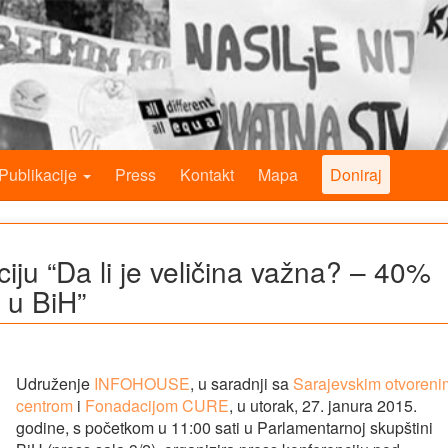
Publikacije
Press
Kontakt
Mapa
Doniraj
iju “Da li je veličina važna? – 40%
 u BiH”
Udruženje
INFOHOUSE
, u saradnji sa
Sarajevskim otvoreni
centrom
i
Fonadacijom CURE
, u utorak, 27. janura 2015.
godine, s početkom u 11:00 sati u Parlamentarnoj skupštini