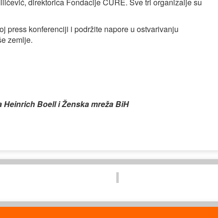
ličević, direktorica Fondacije CURE. Sve tri organizaije su
 press konferenciji i podržite napore u ostvarivanju
še zemlje.
a Heinrich Boell i Ženska mreža BiH